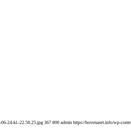
-06-24-kl.-22.50.25.jpg
367
800
admin
https://hovenaset.info/wp-con