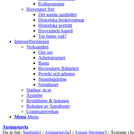
Kultursprutan
Hovenäset förr
Det gamla samhället
Historiska beskrivningar
Historiska porträtt
Hovenäsets kapell
Var fanns vad?
Intresseföreningen
Verksamhet
Om oss
Arbetsgrupper
Bastu
Hovenäsets Bildarkiv
Projekt och arbeten
Strandstädning
Spruthuset
Stadgar, m m
Årsmöte
Beställning & bokning
Bokning av Spruthuset
Grannsamverkan
Menu
Menu
Anslagstavla
Du är här:
Startsida
1
/
Anslagstavla
2
/
Annan förening
3
/
Årsmöte i b