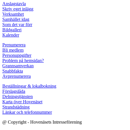
Anslagstavla
Skriv eget inlägg
Verksamhet
Samhället idag
Som det var förr
Bildgalleri
Kalender
Prenumerera
Bli medlem
Personuppgifter
Problem på hemsidan?
Grannsamverkan
Snabbfakta
Avprenumerera
Beställningar & lokalbokning
Förslagslåda
Delningstjänsten
Karta över Hovenäset
Strandstädning
Länkar och telefonnummer
@ Copyright - Hovenäsets Intresseförening