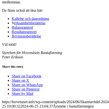
medlemmar.
De finns också att läsa här:
Kallelse och dagordning
V
erksamhetsberättelse
Balansrapport
Resultatsrapport
Revisionsberättelse
Väl mött!
Styrelsen för Hovenäsets Bastuförening
Peter Erikson
Share this entry
Share on Facebook
Share on X
Share on WhatsApp
Share on Pinterest
Share by Mail
https://hovenaset.info/wp-content/uploads/2024/06/Skarmavbild-2024
25 10:00:32
2024-06-25 23:04:37
Årsmöte i bastuföreningen