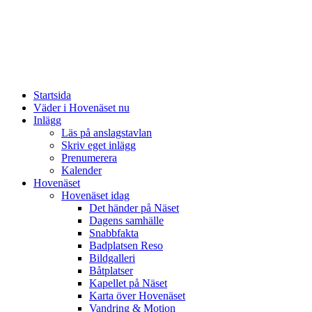
Startsida
Väder i Hovenäset nu
Inlägg
Läs på anslagstavlan
Skriv eget inlägg
Prenumerera
Kalender
Hovenäset
Hovenäset idag
Det händer på Näset
Dagens samhälle
Snabbfakta
Badplatsen Reso
Bildgalleri
Båtplatser
Kapellet på Näset
Karta över Hovenäset
Vandring & Motion