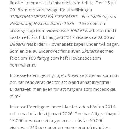
är eller kommer att bli historiskt värdefulla. Den 15 juli
2016 var det vernissage för utställningen
TURISTMAGNETEN PÅ SOTENÄSET – En utställning om
Restaurang Hovenäsbaden 1935 – 1952
som en
arbetsgrupp inom
Hovenäsets Bildarkiv
arbetat med i
nästan ett års tid. I augusti 2017 visades ca 2.000 av
Bildarkivets
bilder i Hovenäsets kapell under två dagar.
Som en del av Bildarkivet finns även
Skutarkivet
med
fakta om 109 fartyg som haft Hovenäset som
hemmahamn.
Intresseföreningen hyr
Spruthuset
av Sotenäs kommun
och har renoverat det för att bland annat inrymma
Bildarkivet, men även för att fungera som möteslokal,
m m-
Intresseföreningens hemsida startades hösten 2014
och omarbetades i januari 2026. Den har årligen knappt
13.000 besökare vilka genererar nästan 50.000
visningar. 240 personer prenumererar på nyheter.