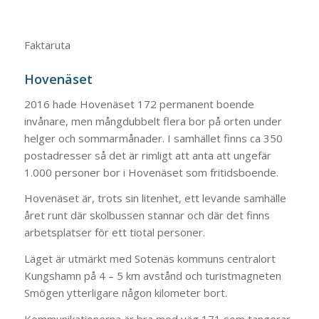
Faktaruta
Hovenäset
2016 hade Hovenäset 172 permanent boende
invånare, men mångdubbelt flera bor på orten under
helger och sommarmånader. I samhället finns ca 350
postadresser så det är rimligt att anta att ungefär
1.000 personer bor i Hovenäset som fritidsboende.
Hovenäset är, trots sin litenhet, ett levande samhälle
året runt där skolbussen stannar och där det finns
arbetsplatser för ett tiotal personer.
Läget är utmärkt med Sotenäs kommuns centralort
Kungshamn på 4 – 5 km avstånd och turistmagneten
Smögen ytterligare någon kilometer bort.
Kommunikationerna är bra med väg 171 som tangerar