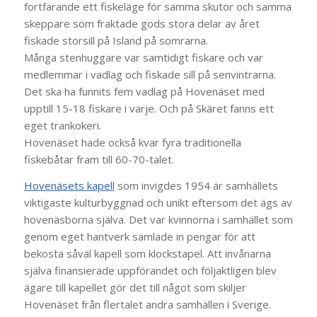
fortfarande ett fiskeläge för samma skutor och samma
skeppare som fraktade gods stora delar av året
fiskade storsill på Island på somrarna.
Många stenhuggare var samtidigt fiskare och var
medlemmar i vadlag och fiskade sill på senvintrarna.
Det ska ha funnits fem vadlag på Hovenäset med
upptill 15-18 fiskare i varje. Och på Skäret fanns ett
eget trankokeri.
Hovenäset hade också kvar fyra traditionella
fiskebåtar fram till 60-70-talet.
Hovenäsets kapell
som invigdes 1954 är samhällets
viktigaste kulturbyggnad och unikt eftersom det ägs av
hovenäsborna själva. Det var kvinnorna i samhället som
genom eget hantverk samlade in pengar för att
bekosta såväl kapell som klockstapel. Att invånarna
själva finansierade uppförandet och följaktligen blev
ägare till kapellet gör det till något som skiljer
Hovenäset från flertalet andra samhällen i Sverige.