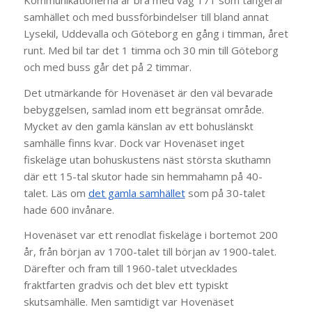
samhället och med bussförbindelser till bland annat
Lysekil, Uddevalla och Göteborg en gång i timman, året
runt. Med bil tar det 1 timma och 30 min till Göteborg
och med buss går det på 2 timmar.
Det utmärkande för Hovenäset är den väl bevarade
bebyggelsen, samlad inom ett begränsat område.
Mycket av den gamla känslan av ett bohuslänskt
samhälle finns kvar. Dock var Hovenäset inget
fiskeläge utan bohuskustens näst största skuthamn
där ett 15-tal skutor hade sin hemmahamn på 40-
talet. Läs om
det gamla samhället
som på 30-talet
hade 600 invånare.
Hovenäset var ett renodlat fiskeläge i bortemot 200
år, från början av 1700-talet till början av 1900-talet.
Därefter och fram till 1960-talet utvecklades
fraktfarten gradvis och det blev ett typiskt
skutsamhälle. Men samtidigt var Hovenäset