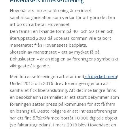
Hovenäsets Intresseförening
Hovenäsets Intresseförening är en ideell
samhällsorganisation som verkar för att göra det bra
att bo och arbeta i Hovenäset.
Den fanns i en liknande form på 40- och 50-talen och
återuppstod 2003 då Sotenäs kommun ville ta bort
manetnätet från Hovenäsets badplats.
Skötseln av manetnätet – ett av mycket få på
Bohuskusten – är än idag en av föreningens symboliskt
viktigaste åtagande.
Men Intresseföreningen arbetar med
så mycket mera
!
Under 2015 och 2016 drev föreningen igenom att
samhället fick fiberanslutning. Att det inte längre finns
en besökshamn i samhället är ett stort bekymmer som
föreningen sätter press på kommunen för att få fram
en lösning till. Desto roligare är att Intresseföreningen
har ett fint
Bildarkiv
med bortåt 10.000 digitala objekt
(se faktaruta,nedan) . I mars 2018 blev Hovenäset en