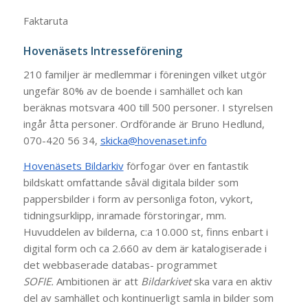
Faktaruta
Hovenäsets Intresseförening
210 familjer är medlemmar i föreningen vilket utgör
ungefär 80% av de boende i samhället och kan
beräknas motsvara 400 till 500 personer. I styrelsen
ingår åtta personer. Ordförande är Bruno Hedlund,
070-420 56 34,
skicka@hovenaset.info
Hovenäsets Bildarkiv
förfogar över en fantastik
bildskatt omfattande såväl digitala bilder som
pappersbilder i form av personliga foton, vykort,
tidningsurklipp, inramade förstoringar, mm.
Huvuddelen av bilderna, c:a 10.000 st, finns enbart i
digital form och ca 2.660 av dem är katalogiserade i
det webbaserade databas- programmet
SOFIE.
Ambitionen är att
Bildarkivet
ska vara en aktiv
del av samhället och kontinuerligt samla in bilder som