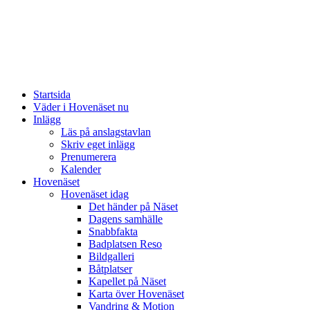
Startsida
Väder i Hovenäset nu
Inlägg
Läs på anslagstavlan
Skriv eget inlägg
Prenumerera
Kalender
Hovenäset
Hovenäset idag
Det händer på Näset
Dagens samhälle
Snabbfakta
Badplatsen Reso
Bildgalleri
Båtplatser
Kapellet på Näset
Karta över Hovenäset
Vandring & Motion