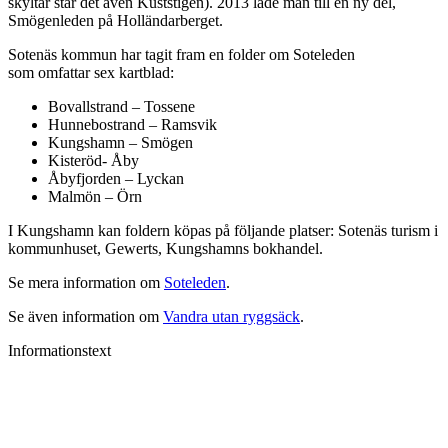
skyltar står det även Kuststigen). 2013 lade man till en ny del,
Smögenleden på Holländarberget.
Sotenäs kommun har tagit fram en folder om Soteleden
som omfattar sex kartblad:
Bovallstrand – Tossene
Hunnebostrand – Ramsvik
Kungshamn – Smögen
Kisteröd- Åby
Åbyfjorden – Lyckan
Malmön – Örn
I Kungshamn kan foldern köpas på följande platser: Sotenäs turism i
kommunhuset, Gewerts, Kungshamns bokhandel.
Se mera information om
Soteleden
.
Se även information om
Vandra utan ryggsäck
.
Informationstext