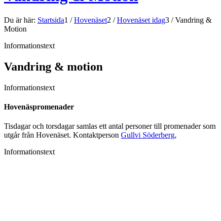
Du är här:
Startsida
1
/
Hovenäset
2
/
Hovenäset idag
3
/
Vandring &
Motion
Informationstext
Vandring & motion
Informationstext
Hovenäspromenader
Tisdagar och torsdagar samlas ett antal personer till promenader som
utgår från Hovenäset. Kontaktperson
Gullvi Söderberg
,
Informationstext