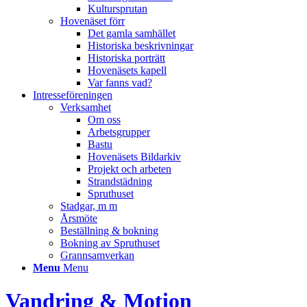
Kultursprutan
Hovenäset förr
Det gamla samhället
Historiska beskrivningar
Historiska porträtt
Hovenäsets kapell
Var fanns vad?
Intresseföreningen
Verksamhet
Om oss
Arbetsgrupper
Bastu
Hovenäsets Bildarkiv
Projekt och arbeten
Strandstädning
Spruthuset
Stadgar, m m
Årsmöte
Beställning & bokning
Bokning av Spruthuset
Grannsamverkan
Menu
Menu
Vandring & Motion