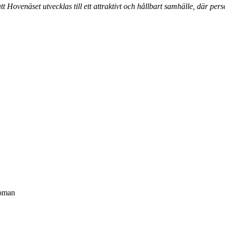
 Hovenäset utvecklas till ett attraktivt och hållbart samhälle, där perso
Se styrelsemedlemmarna
presentera sig
roman