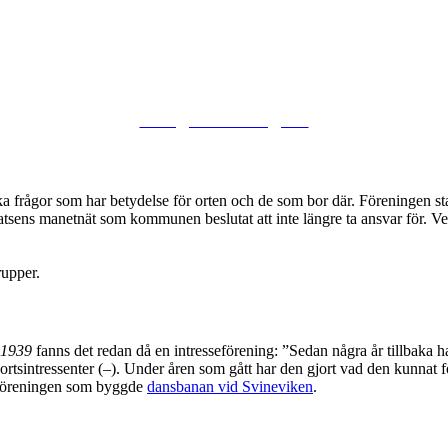
Vad gör föreningen?
a frågor som har betydelse för orten och de som bor där. Föreningen sta
atsens manetnät som kommunen beslutat att inte längre ta ansvar för. Ve
rupper.
 1939
fanns det redan då en intresseförening: ”Sedan några år tillbaka 
ortsintressenter (–). Under
åren som gått har den gjort vad den kunnat f
seföreningen som byggde
dansbanan vid Svineviken
.