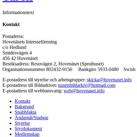
Informationstext
Kontakt
Postadress:
Hovenäsets Intresseförening
c/o Hedlund
Smidesvägen 4
456 42 Hovenäset
Besöksadress: Resovägen 2, Hovenäset (Spruthuset)
Organisationsnummer 802432-9156 Bankgiro 5933-0480 Swish 1
E-postadress till styrelse och arbetsgrupper:
skicka@hovenaset.info
E-postadress till Bildarkivet:
nasetsbildarkiv@hotmail.com
E-postadress till webbansvarig:
web@hovenaset.info
Kontakt
Bakgrund
Snabbfakta
Ändamål/Stadgar
Styrelse
Styrdokument
Medlemskap