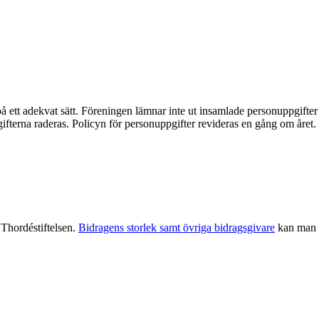
på ett adekvat sätt. Föreningen lämnar inte ut insamlade personuppgifter
terna raderas. Policyn för personuppgifter revideras en gång om året.
 Thordéstiftelsen.
Bidragens storlek samt övriga bidragsgivare
kan man s