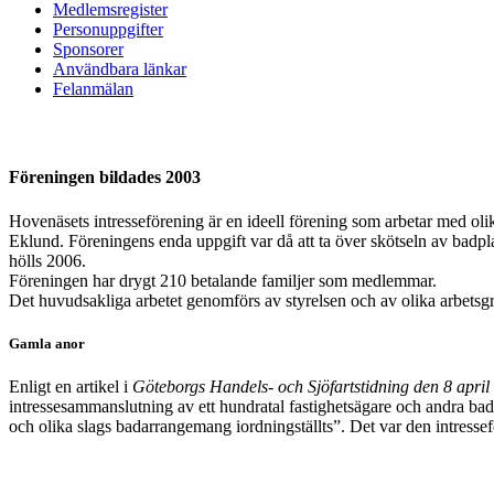
Medlemsregister
Personuppgifter
Sponsorer
Användbara länkar
Felanmälan
Föreningen bildades 2003
Hovenäsets intresseförening är en ideell förening som arbetar med olik
Eklund. Föreningens enda uppgift var då att ta över skötseln av badpl
hölls 2006.
Föreningen har drygt 210 betalande familjer som medlemmar.
Det huvudsakliga arbetet genomförs av styrelsen och av olika arbetsg
Gamla anor
Enligt en artikel i
Göteborgs Handels- och Sjöfartstidning den 8 april
intressesammanslutning av ett hundratal fastighetsägare och andra bad
och olika slags badarrangemang iordningställts”. Det var den intres