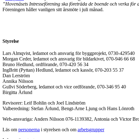
”Hovenäsets Intresseförening ska företräda de boende och verka för att
Föreningen håller vanligen sitt årsmöte i juli månad.
Styrelse
Lars Almqvist, ledamot och ansvarig för byggprojekt, 0730-429540
Morgan Ceder, ledamot och ansvarig för bildarkivet, 070-946 66 68
Bruno Hedlund, ordförande, 070-420 56 34
IngBritt (Pyttan) Hedlund, ledamot och kassör, 070-203 55 37
Dan Lerström
Annika Nilsson
Gullvi Söderberg, ledamot och vice ordförande, 070-346 95 40
Birgitta Ärlund
Revisorer: Leif Bohlin och Joel Lindström
Valberedning: Stefan Ärlund, Bengt-Arne Ljung och Hans Lönroth
Web-ansvariga: Anders Nilsson 076-1139382, Antonia och Victor B
Läs om
personerna
i styrelsen och om
arbetsgrupper