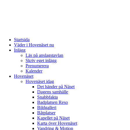
Startsida
Väder i Hovenäset nu
Inlägg
Läs på anslagstavlan
Skriv eget inlägg
Prenumerera
Kalender
Hovenäset
Hovenäset idag
Det händer på Näset
Dagens samhälle
Snabbfakta
Badplatsen Reso
Bildgalleri
Båtplatser
Kapellet på Näset
Karta över Hovenäset
Vandring & Motion