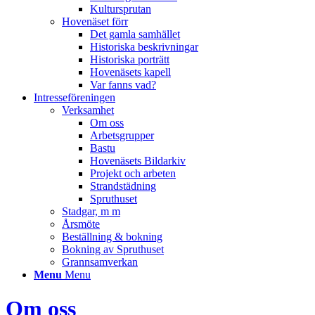
Kultursprutan
Hovenäset förr
Det gamla samhället
Historiska beskrivningar
Historiska porträtt
Hovenäsets kapell
Var fanns vad?
Intresseföreningen
Verksamhet
Om oss
Arbetsgrupper
Bastu
Hovenäsets Bildarkiv
Projekt och arbeten
Strandstädning
Spruthuset
Stadgar, m m
Årsmöte
Beställning & bokning
Bokning av Spruthuset
Grannsamverkan
Menu
Menu
Om oss