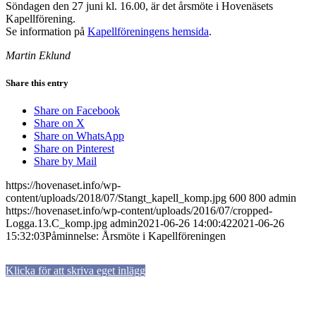
Söndagen den 27 juni kl. 16.00, är det årsmöte i Hovenäsets
Kapellförening.
Se information på
Kapellföreningens hemsida
.
Martin Eklund
Share this entry
Share on Facebook
Share on X
Share on WhatsApp
Share on Pinterest
Share by Mail
https://hovenaset.info/wp-
content/uploads/2018/07/Stangt_kapell_komp.jpg
600
800
admin
https://hovenaset.info/wp-content/uploads/2016/07/cropped-
Logga.13.C_komp.jpg
admin
2021-06-26 14:00:42
2021-06-26
15:32:03
Påminnelse: Årsmöte i Kapellföreningen
Klicka för att skriva eget inlägg