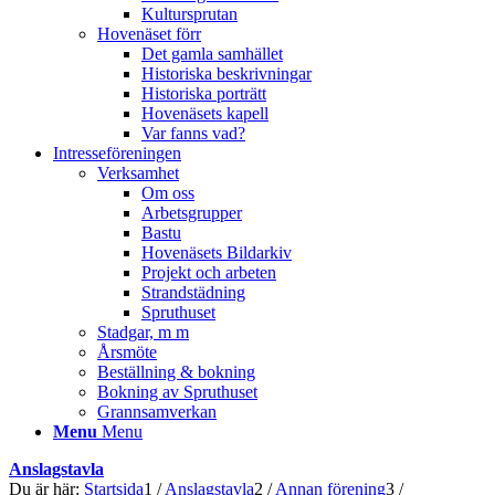
Kultursprutan
Hovenäset förr
Det gamla samhället
Historiska beskrivningar
Historiska porträtt
Hovenäsets kapell
Var fanns vad?
Intresseföreningen
Verksamhet
Om oss
Arbetsgrupper
Bastu
Hovenäsets Bildarkiv
Projekt och arbeten
Strandstädning
Spruthuset
Stadgar, m m
Årsmöte
Beställning & bokning
Bokning av Spruthuset
Grannsamverkan
Menu
Menu
Anslagstavla
Du är här:
Startsida
1
/
Anslagstavla
2
/
Annan förening
3
/