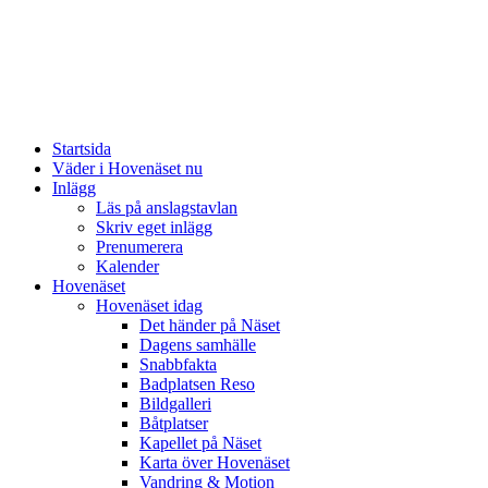
Startsida
Väder i Hovenäset nu
Inlägg
Läs på anslagstavlan
Skriv eget inlägg
Prenumerera
Kalender
Hovenäset
Hovenäset idag
Det händer på Näset
Dagens samhälle
Snabbfakta
Badplatsen Reso
Bildgalleri
Båtplatser
Kapellet på Näset
Karta över Hovenäset
Vandring & Motion