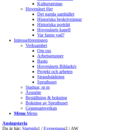
Kultursprutan
Hovenäset förr
Det gamla samhället
Historiska beskrivningar
Historiska porträtt
Hovenäsets kapell
Var fanns vad?
Intresseföreningen
Verksamhet
Om oss
Arbetsgrupper
Bastu
Hovenäsets Bildarkiv
Projekt och arbeten
Strandstädning
Spruthuset
Stadgar, m m
Årsmöte
Beställning & bokning
Bokning av Spruthuset
Grannsamverkan
Menu
Menu
Anslagstavla
Du är här:
Startsida
1
/
Evenemang
2
/
AW