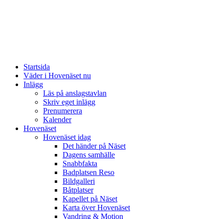
Startsida
Väder i Hovenäset nu
Inlägg
Läs på anslagstavlan
Skriv eget inlägg
Prenumerera
Kalender
Hovenäset
Hovenäset idag
Det händer på Näset
Dagens samhälle
Snabbfakta
Badplatsen Reso
Bildgalleri
Båtplatser
Kapellet på Näset
Karta över Hovenäset
Vandring & Motion