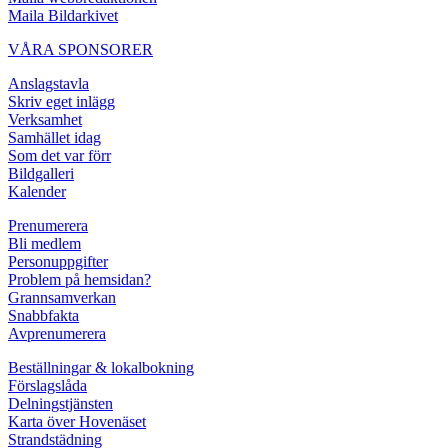
Maila Bildarkivet
VÅRA SPONSORER
Anslagstavla
Skriv eget inlägg
Verksamhet
Samhället idag
Som det var förr
Bildgalleri
Kalender
Prenumerera
Bli medlem
Personuppgifter
Problem på hemsidan?
Grannsamverkan
Snabbfakta
Avprenumerera
Beställningar & lokalbokning
Förslagslåda
Delningstjänsten
Karta över Hovenäset
Strandstädning