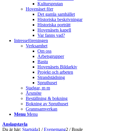
Kultursprutan
Hovenäset förr
Det gamla samhället
Historiska beskrivningar
Historiska porträtt
Hovenäsets kapell
Var fanns vad?
Intresseföreningen
Verksamhet
Om oss
Arbetsgrupper
Bastu
Hovenäsets Bildarkiv
Projekt och arbeten
Strandstädning
Spruthuset
Stadgar, m m
Årsmöte
Beställning & bokning
Bokning av Spruthuset
Grannsamverkan
Menu
Menu
Anslagstavla
Du är här:
Startsida
1
/
Evenemang
2
/
Boule