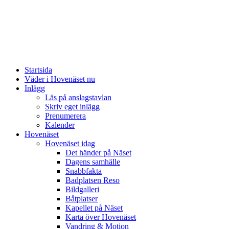
Startsida
Väder i Hovenäset nu
Inlägg
Läs på anslagstavlan
Skriv eget inlägg
Prenumerera
Kalender
Hovenäset
Hovenäset idag
Det händer på Näset
Dagens samhälle
Snabbfakta
Badplatsen Reso
Bildgalleri
Båtplatser
Kapellet på Näset
Karta över Hovenäset
Vandring & Motion