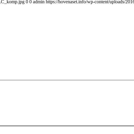
13.C_komp.jpg
0
0
admin
https://hovenaset.info/wp-content/uploads/2