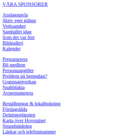
VÅRA SPONSORER
Anslagstavla
Skriv eget inlägg
Verksamhet
Samhället idag
Som det var förr
Bildgalleri
Kalender
Prenumerera
Bli medlem
Personuppgifter
Problem på hemsidan?
Grannsamverkan
Snabbfakta
Avprenumerera
Beställningar & lokalbokning
Förslagslåda
Delningstjänsten
Karta över Hovenäset
Strandstädning
Länkar och telefonnummer