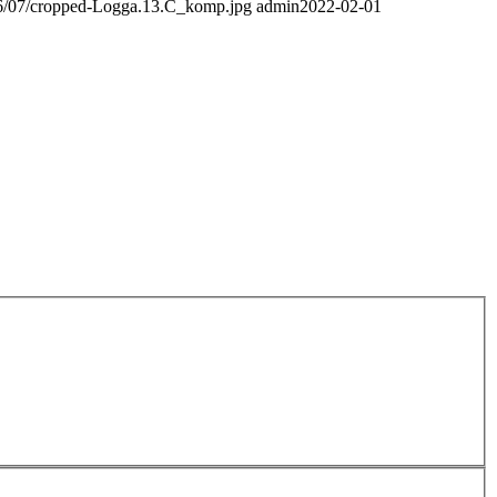
016/07/cropped-Logga.13.C_komp.jpg
admin
2022-02-01