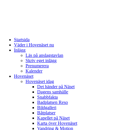
Startsida
Väder i Hovenäset nu
Inlägg
Läs på anslagstavlan
Skriv eget inlägg
Prenumerera
Kalender
Hovenäset
Hovenäset idag
Det händer på Näset
Dagens samhälle
Snabbfakta
Badplatsen Reso
Bildgalleri
Båtplatser
Kapellet på Näset
Karta över Hovenäset
Vandring & Motion