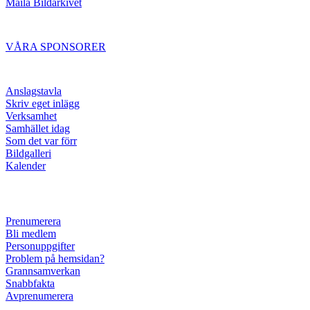
Maila Bildarkivet
VÅRA SPONSORER
Anslagstavla
Skriv eget inlägg
Verksamhet
Samhället idag
Som det var förr
Bildgalleri
Kalender
Prenumerera
Bli medlem
Personuppgifter
Problem på hemsidan?
Grannsamverkan
Snabbfakta
Avprenumerera