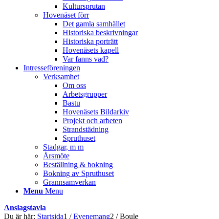
Kultursprutan
Hovenäset förr
Det gamla samhället
Historiska beskrivningar
Historiska porträtt
Hovenäsets kapell
Var fanns vad?
Intresseföreningen
Verksamhet
Om oss
Arbetsgrupper
Bastu
Hovenäsets Bildarkiv
Projekt och arbeten
Strandstädning
Spruthuset
Stadgar, m m
Årsmöte
Beställning & bokning
Bokning av Spruthuset
Grannsamverkan
Menu
Menu
Anslagstavla
Du är här:
Startsida
1
/
Evenemang
2
/
Boule