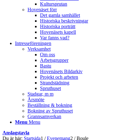
Kultursprutan
Hovenäset förr
Det gamla samhället
Historiska beskrivningar
Historiska porträtt
Hovenäsets kapell
Var fanns vad?
Intresseföreningen
Verksamhet
Om oss
Arbetsgrupper
Bastu
Hovenäsets Bildarkiv
Projekt och arbeten
Strandstädning
Spruthuset
Stadgar, m m
Årsmöte
Beställning & bokning
Bokning av Spruthuset
Grannsamverkan
Menu
Menu
Anslagstavla
Du är här:
Startsida
1
/
Evenemang
2
/
Boule