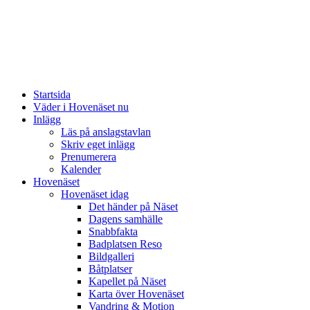
Startsida
Väder i Hovenäset nu
Inlägg
Läs på anslagstavlan
Skriv eget inlägg
Prenumerera
Kalender
Hovenäset
Hovenäset idag
Det händer på Näset
Dagens samhälle
Snabbfakta
Badplatsen Reso
Bildgalleri
Båtplatser
Kapellet på Näset
Karta över Hovenäset
Vandring & Motion