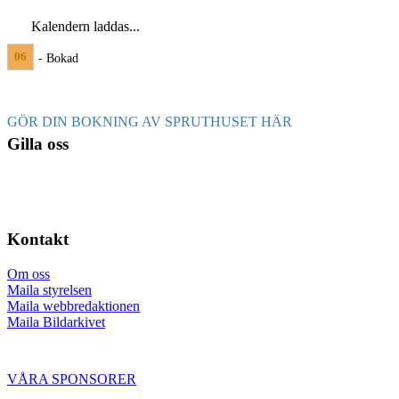
Kalendern laddas...
06
- Bokad
GÖR DIN BOKNING AV SPRUTHUSET HÄR
Gilla oss
Kontakt
Om oss
Maila styrelsen
Maila webbredaktionen
Maila Bildarkivet
VÅRA SPONSORER