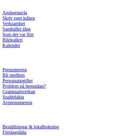
Anslagstavla
Skriv eget inlägg
Verksamhet
Samhället idag
Som det var förr
Bildgalleri
Kalender
Prenumerera
Bli medlem
Personuppgifter
Problem på hemsidan?
Grannsamverkan
Snabbfakta
Avprenumerera
Beställningar & lokalbokning
Förslagslåda