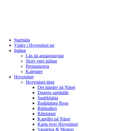
Startsida
Väder i Hovenäset nu
Inlägg
Läs på anslagstavlan
Skriv eget inlägg
Prenumerera
Kalender
Hovenäset
Hovenäset idag
Det händer på Näset
Dagens samhälle
Snabbfakta
Badplatsen Reso
Bildgalleri
Båtplatser
Kapellet på Näset
Karta över Hovenäset
Vandring & Motion