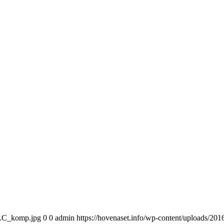
13.C_komp.jpg
0
0
admin
https://hovenaset.info/wp-content/uploads/2