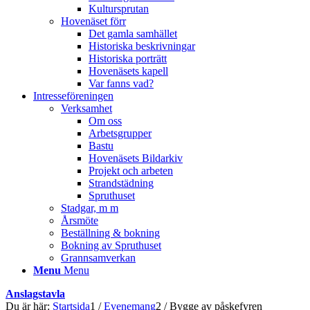
Kultursprutan
Hovenäset förr
Det gamla samhället
Historiska beskrivningar
Historiska porträtt
Hovenäsets kapell
Var fanns vad?
Intresseföreningen
Verksamhet
Om oss
Arbetsgrupper
Bastu
Hovenäsets Bildarkiv
Projekt och arbeten
Strandstädning
Spruthuset
Stadgar, m m
Årsmöte
Beställning & bokning
Bokning av Spruthuset
Grannsamverkan
Menu
Menu
Anslagstavla
Du är här:
Startsida
1
/
Evenemang
2
/
Bygge av påskefyren