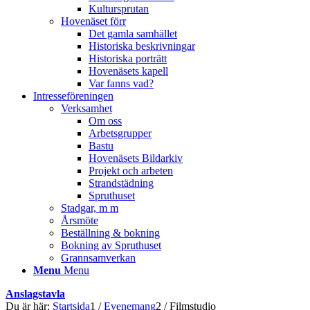
Kultursprutan
Hovenäset förr
Det gamla samhället
Historiska beskrivningar
Historiska porträtt
Hovenäsets kapell
Var fanns vad?
Intresseföreningen
Verksamhet
Om oss
Arbetsgrupper
Bastu
Hovenäsets Bildarkiv
Projekt och arbeten
Strandstädning
Spruthuset
Stadgar, m m
Årsmöte
Beställning & bokning
Bokning av Spruthuset
Grannsamverkan
Menu
Menu
Anslagstavla
Du är här:
Startsida
1
/
Evenemang
2
/
Filmstudio