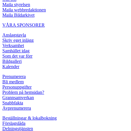
Maila styrelsen
Maila webbredaktionen
Maila Bildarkivet
VÅRA SPONSORER
Anslagstavla
Skriv eget inlägg
Verksamhet
Samhället idag
Som det var förr
Bildgalleri
Kalender
Prenumerera
Bli medlem
Personuppgifter
Problem på hemsidan?
Grannsamverkan
Snabbfakta
Avprenumerera
Beställningar & lokalbokning
Förslagslåda
Delningstjänsten