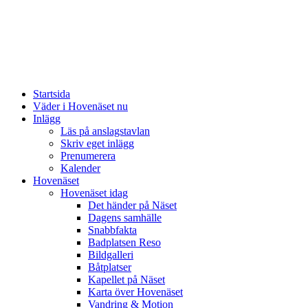
Startsida
Väder i Hovenäset nu
Inlägg
Läs på anslagstavlan
Skriv eget inlägg
Prenumerera
Kalender
Hovenäset
Hovenäset idag
Det händer på Näset
Dagens samhälle
Snabbfakta
Badplatsen Reso
Bildgalleri
Båtplatser
Kapellet på Näset
Karta över Hovenäset
Vandring & Motion