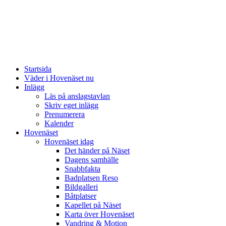
Startsida
Väder i Hovenäset nu
Inlägg
Läs på anslagstavlan
Skriv eget inlägg
Prenumerera
Kalender
Hovenäset
Hovenäset idag
Det händer på Näset
Dagens samhälle
Snabbfakta
Badplatsen Reso
Bildgalleri
Båtplatser
Kapellet på Näset
Karta över Hovenäset
Vandring & Motion