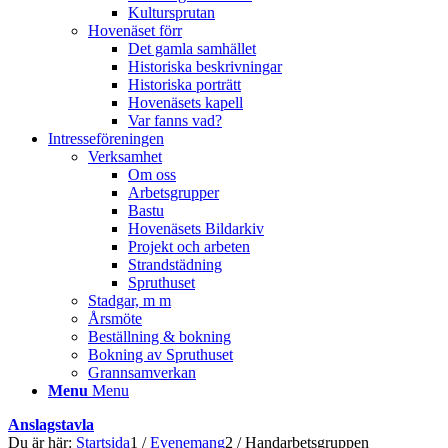
Kultursprutan
Hovenäset förr
Det gamla samhället
Historiska beskrivningar
Historiska porträtt
Hovenäsets kapell
Var fanns vad?
Intresseföreningen
Verksamhet
Om oss
Arbetsgrupper
Bastu
Hovenäsets Bildarkiv
Projekt och arbeten
Strandstädning
Spruthuset
Stadgar, m m
Årsmöte
Beställning & bokning
Bokning av Spruthuset
Grannsamverkan
Menu
Menu
Anslagstavla
Du är här:
Startsida
1
/
Evenemang
2
/
Handarbetsgruppen