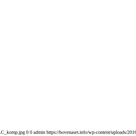
13.C_komp.jpg
0
0
admin
https://hovenaset.info/wp-content/uploads/2