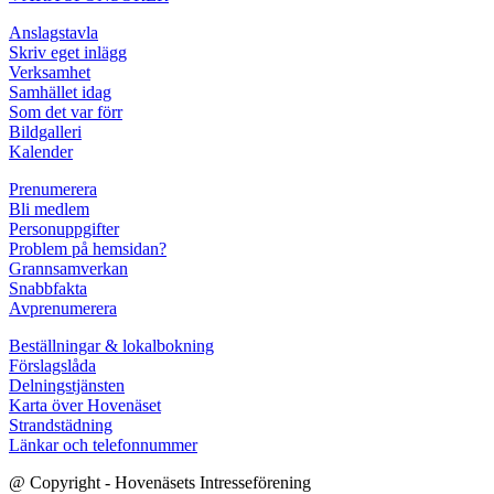
Anslagstavla
Skriv eget inlägg
Verksamhet
Samhället idag
Som det var förr
Bildgalleri
Kalender
Prenumerera
Bli medlem
Personuppgifter
Problem på hemsidan?
Grannsamverkan
Snabbfakta
Avprenumerera
Beställningar & lokalbokning
Förslagslåda
Delningstjänsten
Karta över Hovenäset
Strandstädning
Länkar och telefonnummer
@ Copyright - Hovenäsets Intresseförening