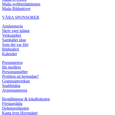
Maila webbredaktionen
Maila Bildarkivet
VÅRA SPONSORER
Anslagstavla
Skriv eget inlägg
Verksamhet
Samhället idag
Som det var förr
Bildgalleri
Kalender
Prenumerera
Bli medlem
Personuppgifter
Problem på hemsidan?
Grannsamverkan
Snabbfakta
Avprenumerera
Beställningar & lokalbokning
Förslagslåda
Delningstjänsten
Karta över Hovenäset