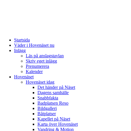
Startsida
Väder i Hovenäset nu
Inlägg
Läs på anslagstavlan
Skriv eget inlägg
Prenumerera
Kalender
Hovenäset
Hovenäset idag
Det händer på Näset
Dagens samhälle
Snabbfakta
Badplatsen Reso
Bildgalleri
Båtplatser
Kapellet på Näset
Karta över Hovenäset
Vandring & Motion