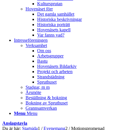
Kultursprutan
Hovenäset förr
Det gamla samhället
Historiska beskrivningar
Historiska porträtt
Hovenäsets kapell
Var fanns vad?
Intresseföreningen
Verksamhet
Om oss
Arbetsgrupper
Bastu
Hovenäsets Bildarkiv
Projekt och arbeten
Strandstädning
Spruthuset
Stadgar, m m
Årsmöte
Beställning & bokning
Bokning av Spruthuset
Grannsamverkan
Menu
Menu
Anslagstavla
Du är här:
Startsida
1
/
Evenemang
2
/
Motionspromenad