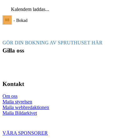
Kalendern laddas...
08
- Bokad
GÖR DIN BOKNING AV SPRUTHUSET HÄR
Gilla oss
Kontakt
Om oss
Maila styrelsen
Maila webbredaktionen
Maila Bildarkivet
VÅRA SPONSORER