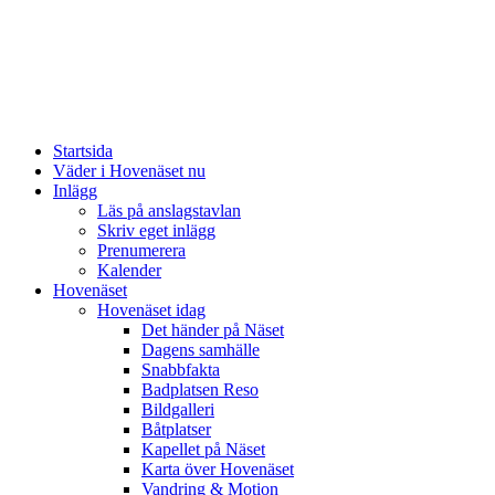
Startsida
Väder i Hovenäset nu
Inlägg
Läs på anslagstavlan
Skriv eget inlägg
Prenumerera
Kalender
Hovenäset
Hovenäset idag
Det händer på Näset
Dagens samhälle
Snabbfakta
Badplatsen Reso
Bildgalleri
Båtplatser
Kapellet på Näset
Karta över Hovenäset
Vandring & Motion