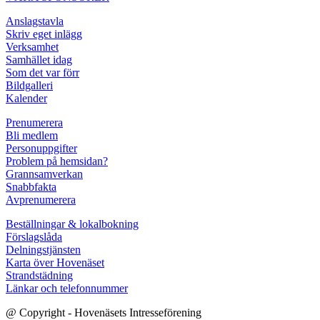
Anslagstavla
Skriv eget inlägg
Verksamhet
Samhället idag
Som det var förr
Bildgalleri
Kalender
Prenumerera
Bli medlem
Personuppgifter
Problem på hemsidan?
Grannsamverkan
Snabbfakta
Avprenumerera
Beställningar & lokalbokning
Förslagslåda
Delningstjänsten
Karta över Hovenäset
Strandstädning
Länkar och telefonnummer
@ Copyright - Hovenäsets Intresseförening