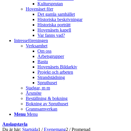
Kultursprutan
Hovenäset förr
Det gamla samhället
Historiska beskrivningar
Historiska porträtt
Hovenäsets kapell
Var fanns vad?
Intresseföreningen
Verksamhet
Om oss
Arbetsgrupper
Bastu
Hovenäsets Bildarkiv
Projekt och arbeten
Strandstädning
Spruthuset
Stadgar, m m
Årsmöte
Beställning & bokning
Bokning av Spruthuset
Grannsamverkan
Menu
Menu
Anslagstavla
Du är här:
Startsida
1
/
Evenemang
2
/
Promenad