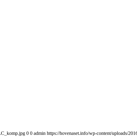
13.C_komp.jpg
0
0
admin
https://hovenaset.info/wp-content/uploads/2