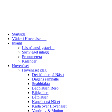
Startsida
Väder i Hovenäset nu
Inlägg
Läs på anslagstavlan
Skriv eget inlägg
Prenumerera
Kalender
Hovenäset
Hovenäset idag
Det händer på Näset
Dagens samhälle
Snabbfakta
Badplatsen Reso
Bildgalleri
Båtplatser
Kapellet på Näset
Karta över Hovenäset
Vandring & Motion