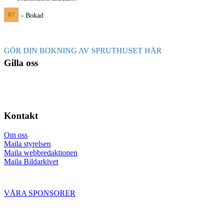
07
- Bokad
GÖR DIN BOKNING AV SPRUTHUSET HÄR
Gilla oss
Kontakt
Om oss
Maila styrelsen
Maila webbredaktionen
Maila Bildarkivet
VÅRA SPONSORER