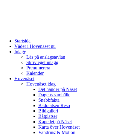
Startsida
Väder i Hovenäset nu
Inlägg
Läs på anslagstavlan
Skriv eget inlägg
Prenumerera
Kalender
Hovenäset
Hovenäset idag
Det händer på Näset
Dagens samhälle
Snabbfakta
Badplatsen Reso
Bildgalleri
Båtplatser
Kapellet på Näset
Karta över Hovenäset
Vandring & Motion