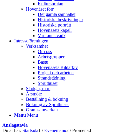
Kultursprutan
Hovenäset förr
Det gamla samhället
Historiska beskrivningar
Historiska porträtt
Hovenäsets kapell
Var fanns vad?
Intresseföreningen
Verksamhet
Om oss
Arbetsgrupper
Bastu
Hovenäsets Bildarkiv
Projekt och arbeten
Strandstädning
Spruthuset
Stadgar, m m
Årsmöte
Beställning & bokning
Bokning av Spruthuset
Grannsamverkan
Menu
Menu
Anslagstavla
Du är här:
Startsida
1
/
Evenemang
2
/
Promenad