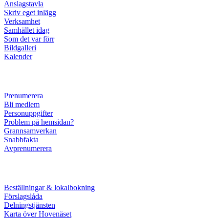
Anslagstavla
Skriv eget inlägg
Verksamhet
Samhället idag
Som det var förr
Bildgalleri
Kalender
Prenumerera
Bli medlem
Personuppgifter
Problem på hemsidan?
Grannsamverkan
Snabbfakta
Avprenumerera
Beställningar & lokalbokning
Förslagslåda
Delningstjänsten
Karta över Hovenäset