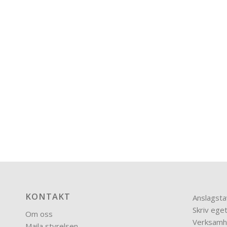
KONTAKT
Anslagsta
Skriv eget
Om oss
Verksamh
Maila styrelsen