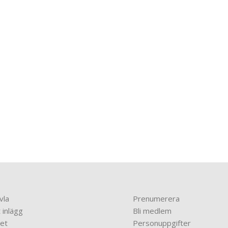
vla
Prenumerera
 inlägg
Bli medlem
et
Personuppgifter