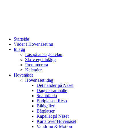
Startsida
Väder i Hovenäset nu
Inlägg
Läs på anslagstavlan
Skriv eget inlägg
Prenumerera
Kalender
Hovenäset
Hovenäset idag
Det händer på Näset
Dagens samhälle
Snabbfakta
Badplatsen Reso
Bildgalleri
Båtplatser
Kapellet på Näset
Karta över Hovenäset
Vandring & Motion