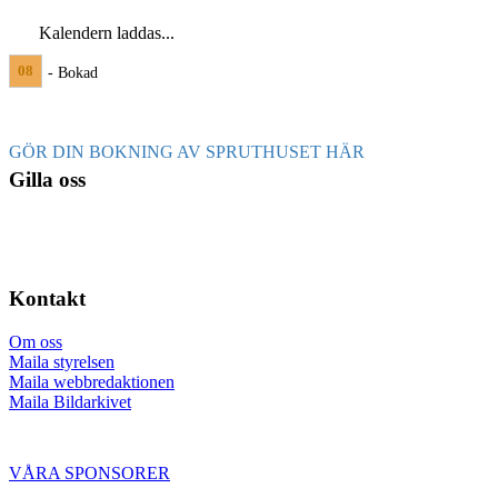
Kalendern laddas...
08
- Bokad
GÖR DIN BOKNING AV SPRUTHUSET HÄR
Gilla oss
Kontakt
Om oss
Maila styrelsen
Maila webbredaktionen
Maila Bildarkivet
VÅRA SPONSORER