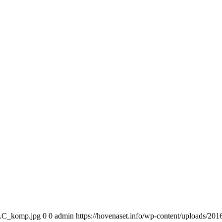
13.C_komp.jpg
0
0
admin
https://hovenaset.info/wp-content/uploads/2