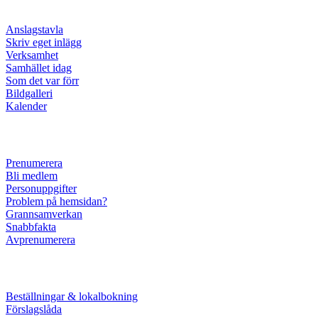
Anslagstavla
Skriv eget inlägg
Verksamhet
Samhället idag
Som det var förr
Bildgalleri
Kalender
Prenumerera
Bli medlem
Personuppgifter
Problem på hemsidan?
Grannsamverkan
Snabbfakta
Avprenumerera
Beställningar & lokalbokning
Förslagslåda