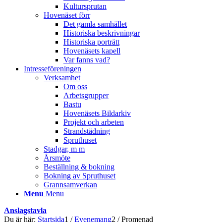
Kultursprutan
Hovenäset förr
Det gamla samhället
Historiska beskrivningar
Historiska porträtt
Hovenäsets kapell
Var fanns vad?
Intresseföreningen
Verksamhet
Om oss
Arbetsgrupper
Bastu
Hovenäsets Bildarkiv
Projekt och arbeten
Strandstädning
Spruthuset
Stadgar, m m
Årsmöte
Beställning & bokning
Bokning av Spruthuset
Grannsamverkan
Menu
Menu
Anslagstavla
Du är här:
Startsida
1
/
Evenemang
2
/
Promenad