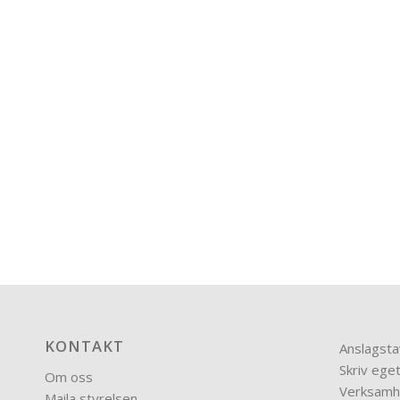
KONTAKT
Anslagsta
Skriv eget
Om oss
Verksamh
Maila styrelsen