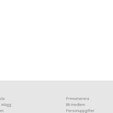
vla
Prenumerera
 inlägg
Bli medlem
et
Personuppgifter