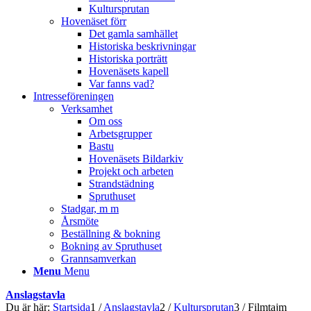
Kultursprutan
Hovenäset förr
Det gamla samhället
Historiska beskrivningar
Historiska porträtt
Hovenäsets kapell
Var fanns vad?
Intresseföreningen
Verksamhet
Om oss
Arbetsgrupper
Bastu
Hovenäsets Bildarkiv
Projekt och arbeten
Strandstädning
Spruthuset
Stadgar, m m
Årsmöte
Beställning & bokning
Bokning av Spruthuset
Grannsamverkan
Menu
Menu
Anslagstavla
Du är här:
Startsida
1
/
Anslagstavla
2
/
Kultursprutan
3
/
Filmtajm