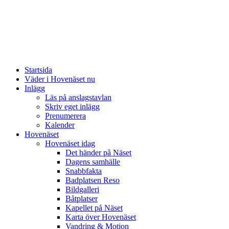
Startsida
Väder i Hovenäset nu
Inlägg
Läs på anslagstavlan
Skriv eget inlägg
Prenumerera
Kalender
Hovenäset
Hovenäset idag
Det händer på Näset
Dagens samhälle
Snabbfakta
Badplatsen Reso
Bildgalleri
Båtplatser
Kapellet på Näset
Karta över Hovenäset
Vandring & Motion