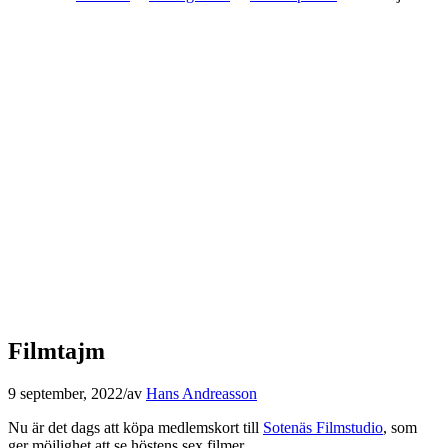
Filmtajm
9 september, 2022
/
av
Hans Andreasson
Nu är det dags att köpa medlemskort till
Sotenäs Filmstudio
, som
ger möjlighet att se höstens sex filmer.