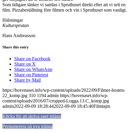
Som tidigare tänker vi samlas i Spruthuset direkt efter att vi sett en
film. Pizzabeställning före filmen och vin i Spruthuset som vanligt.
Hälsningar
Kultursprutan
Hans Andreasson
Share this entry
Share on Facebook
Share on X
Share on WhatsApp
Share on Pinterest
Share by Mail
https://hovenaset.info/wp-content/uploads/2022/09/Filmer-hosten-
22_komp.jpg
310
1194
admin
https://hovenaset.info/wp-
content/uploads/2016/07/cropped-Logga.13.C_komp.jpg
admin
2022-09-09 18:28:44
2022-09-09 18:45:40
Filmtajm
Klicka för att skriva eget inlägg
Prenumerera på nya inlägg