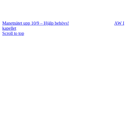
Manetnätet upp 10/9 – Hjälp behövs!
AW I
kapellet
Scroll to top