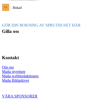
09
- Bokad
GÖR DIN BOKNING AV SPRUTHUSET HÄR
Gilla oss
Kontakt
Om oss
Maila styrelsen
Maila webbredaktionen
Maila Bildarkivet
VÅRA SPONSORER