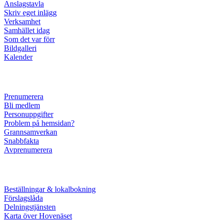
Anslagstavla
Skriv eget inlägg
Verksamhet
Samhället idag
Som det var förr
Bildgalleri
Kalender
Prenumerera
Bli medlem
Personuppgifter
Problem på hemsidan?
Grannsamverkan
Snabbfakta
Avprenumerera
Beställningar & lokalbokning
Förslagslåda
Delningstjänsten
Karta över Hovenäset