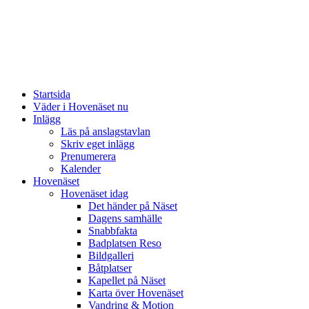
Startsida
Väder i Hovenäset nu
Inlägg
Läs på anslagstavlan
Skriv eget inlägg
Prenumerera
Kalender
Hovenäset
Hovenäset idag
Det händer på Näset
Dagens samhälle
Snabbfakta
Badplatsen Reso
Bildgalleri
Båtplatser
Kapellet på Näset
Karta över Hovenäset
Vandring & Motion