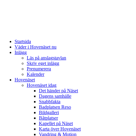
Startsida
Väder i Hovenäset nu
Inlägg
Läs på anslagstavlan
Skriv eget inlägg
Prenumerera
Kalender
Hovenäset
Hovenäset idag
Det händer på Näset
Dagens samhälle
Snabbfakta
Badplatsen Reso
Bildgalleri
Båtplatser
Kapellet på Näset
Karta över Hovenäset
Vandring & Motion