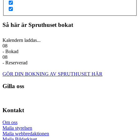
Så här är Spruthuset bokat
Kalendern laddas...
08
- Bokad
08
- Reserverad
GÖR DIN BOKNING AV SPRUTHUSET HÄR
Gilla oss
Kontakt
Om oss
Maila styrelsen
Maila webbredaktionen
Maila Bildarkivet