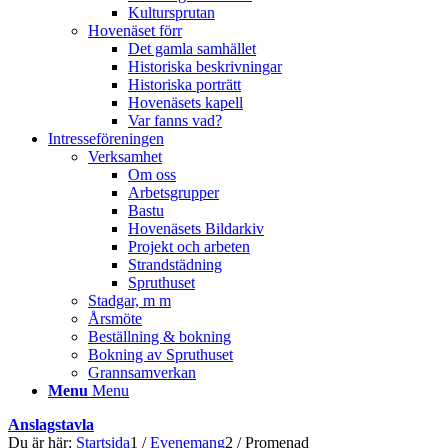
Kultursprutan
Hovenäset förr
Det gamla samhället
Historiska beskrivningar
Historiska porträtt
Hovenäsets kapell
Var fanns vad?
Intresseföreningen
Verksamhet
Om oss
Arbetsgrupper
Bastu
Hovenäsets Bildarkiv
Projekt och arbeten
Strandstädning
Spruthuset
Stadgar, m m
Årsmöte
Beställning & bokning
Bokning av Spruthuset
Grannsamverkan
Menu
Menu
Anslagstavla
Du är här:
Startsida
1
/
Evenemang
2
/
Promenad