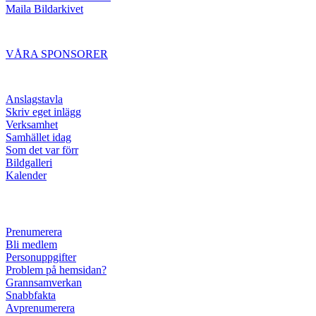
Maila Bildarkivet
VÅRA SPONSORER
Anslagstavla
Skriv eget inlägg
Verksamhet
Samhället idag
Som det var förr
Bildgalleri
Kalender
Prenumerera
Bli medlem
Personuppgifter
Problem på hemsidan?
Grannsamverkan
Snabbfakta
Avprenumerera