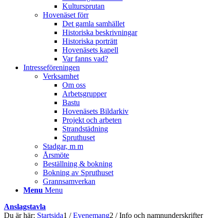
Kultursprutan
Hovenäset förr
Det gamla samhället
Historiska beskrivningar
Historiska porträtt
Hovenäsets kapell
Var fanns vad?
Intresseföreningen
Verksamhet
Om oss
Arbetsgrupper
Bastu
Hovenäsets Bildarkiv
Projekt och arbeten
Strandstädning
Spruthuset
Stadgar, m m
Årsmöte
Beställning & bokning
Bokning av Spruthuset
Grannsamverkan
Menu
Menu
Anslagstavla
Du är här:
Startsida
1
/
Evenemang
2
/
Info och namnunderskrifter