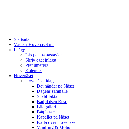
Startsida
Väder i Hovenäset nu
Inlägg
Läs på anslagstavlan
Skriv eget inlägg
Prenumerera
Kalender
Hovenäset
Hovenäset idag
Det händer på Näset
Dagens samhälle
Snabbfakta
Badplatsen Reso
Bildgalleri
Båtplatser
Kapellet på Näset
Karta över Hovenäset
Vandring & Motion