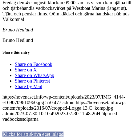
Fredag den 4:e augusti klockan 09:00 samlas vi som kan hjälpa till
och tjärbehandla vadbocksvirket på Westboat Marina (längst ut).
Tjära och penslar finns. Oöm klädsel och gärna handskar påbjuds.
Välkomna!
Bruno Hedlund
Bruno Hedlund
Share this entry
Share on Facebook
Share on X
Share on WhatsApp
Share on Pinterest
Share by Mail
https://hovenaset.info/wp-content/uploads/2023/07/IMG_4144-
e1690709610960.jpg
550
477
admin
https://hovenaset.info/wp-
content/uploads/2016/07/cropped-Logga.13.C_komp.jpg
admin
2023-07-30 10:10:49
2023-07-30 11:48:26
Hjälp med
vadbocksstolparna
Klicka för att skriva eget inlägg