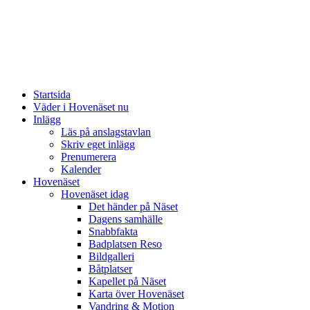
Startsida
Väder i Hovenäset nu
Inlägg
Läs på anslagstavlan
Skriv eget inlägg
Prenumerera
Kalender
Hovenäset
Hovenäset idag
Det händer på Näset
Dagens samhälle
Snabbfakta
Badplatsen Reso
Bildgalleri
Båtplatser
Kapellet på Näset
Karta över Hovenäset
Vandring & Motion