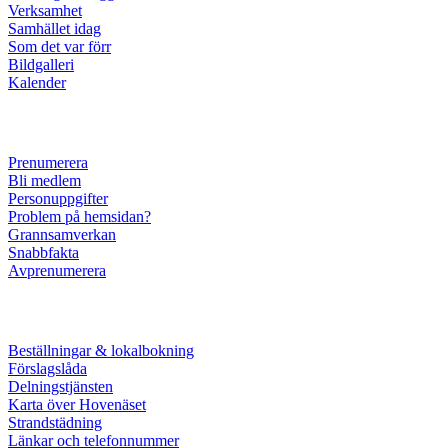
Verksamhet
Samhället idag
Som det var förr
Bildgalleri
Kalender
Prenumerera
Bli medlem
Personuppgifter
Problem på hemsidan?
Grannsamverkan
Snabbfakta
Avprenumerera
Beställningar & lokalbokning
Förslagslåda
Delningstjänsten
Karta över Hovenäset
Strandstädning
Länkar och telefonnummer