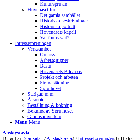
Kultursprutan
Hovenäset förr
Det gamla samhället
Historiska beskrivningar
Historiska porträtt
Hovenäsets kapell
Var fanns vad?
Intresseföreningen
Verksamhet
Om oss
Arbetsgrupper
Bastu
Hovenäsets Bildarkiv
Projekt och arbeten
Strandstädning
Spruthuset
Stadgar, m m
Årsmöte
Beställning & bokning
Bokning av Spruthuset
Grannsamverkan
Menu
Menu
Anslagstavla
Du är här:
Startsida
1
/
Anslagstavla
2
/
Intresseföreningen
3
/
Hjälp