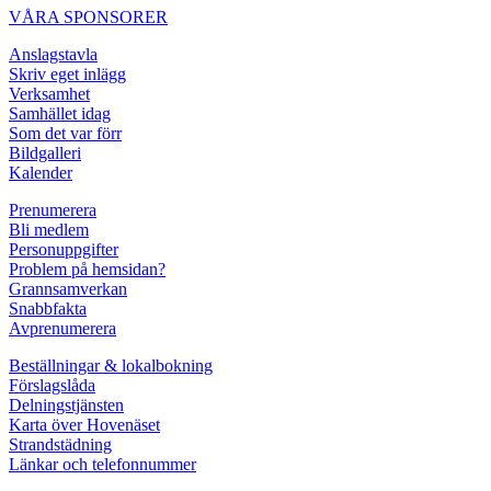
VÅRA SPONSORER
Anslagstavla
Skriv eget inlägg
Verksamhet
Samhället idag
Som det var förr
Bildgalleri
Kalender
Prenumerera
Bli medlem
Personuppgifter
Problem på hemsidan?
Grannsamverkan
Snabbfakta
Avprenumerera
Beställningar & lokalbokning
Förslagslåda
Delningstjänsten
Karta över Hovenäset
Strandstädning
Länkar och telefonnummer