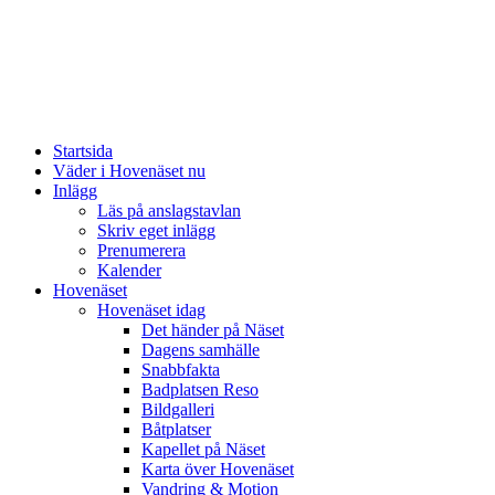
Startsida
Väder i Hovenäset nu
Inlägg
Läs på anslagstavlan
Skriv eget inlägg
Prenumerera
Kalender
Hovenäset
Hovenäset idag
Det händer på Näset
Dagens samhälle
Snabbfakta
Badplatsen Reso
Bildgalleri
Båtplatser
Kapellet på Näset
Karta över Hovenäset
Vandring & Motion