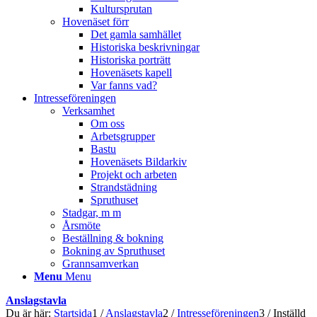
Kultursprutan
Hovenäset förr
Det gamla samhället
Historiska beskrivningar
Historiska porträtt
Hovenäsets kapell
Var fanns vad?
Intresseföreningen
Verksamhet
Om oss
Arbetsgrupper
Bastu
Hovenäsets Bildarkiv
Projekt och arbeten
Strandstädning
Spruthuset
Stadgar, m m
Årsmöte
Beställning & bokning
Bokning av Spruthuset
Grannsamverkan
Menu
Menu
Anslagstavla
Du är här:
Startsida
1
/
Anslagstavla
2
/
Intresseföreningen
3
/
Inställd