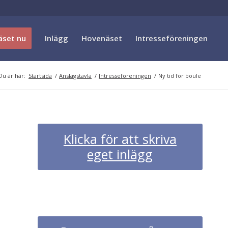
äset nu
Inlägg
Hovenäset
Intresseföreningen
Du är här:
Startsida
/
Anslagstavla
/
Intresseföreningen
/
Ny tid för boule
Klicka för att skriva
eget inlägg