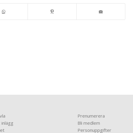
vla
Prenumerera
 inlägg
Bli medlem
et
Personuppgifter