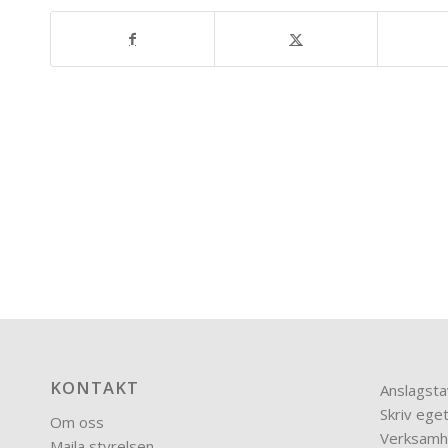
KONTAKT
Anslagsta
Skriv eget
Om oss
Verksamh
Maila styrelsen