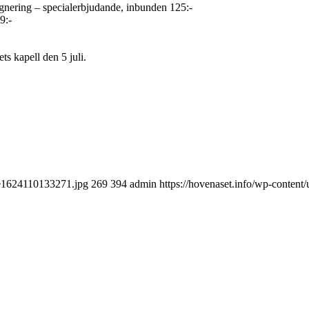
ignering – specialerbjudande, inbunden 125:-
9:-
s kapell den 5 juli.
n-e1624110133271.jpg
269
394
admin
https://hovenaset.info/wp-conten