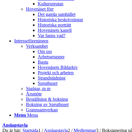
Kultursprutan
Hovenäset förr
Det gamla samhället
Historiska beskrivningar
Historiska porträtt
Hovenäsets kapell
Var fanns vad?
Intresseföreningen
Verksamhet
Om oss
Arbetsgrupper
Bastu
Hovenäsets Bildarkiv
Projekt och arbeten
Strandstädning
Spruthuset
Stadgar, m m
Årsmöte
Beställning & bokning
Bokning av Spruthuset
Grannsamverkan
Menu
Menu
Anslagstavla
Du är här:
Startsida
1
/
Anslagstavla
2
/
Medlemmar
3
/
Boksignering p