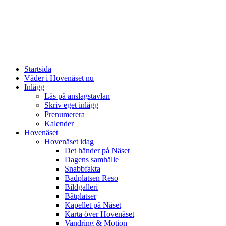
Startsida
Väder i Hovenäset nu
Inlägg
Läs på anslagstavlan
Skriv eget inlägg
Prenumerera
Kalender
Hovenäset
Hovenäset idag
Det händer på Näset
Dagens samhälle
Snabbfakta
Badplatsen Reso
Bildgalleri
Båtplatser
Kapellet på Näset
Karta över Hovenäset
Vandring & Motion