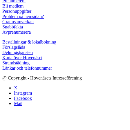
Prenumerera
Bli medlem
Personuppgifter
Problem på hemsidan?
Grannsamverkan
Snabbfakta
Avprenumerera
Beställningar & lokalbokning
Förslagslåda
Delningstjänsten
Karta över Hovenäset
Strandstädning
Länkar och telefonnummer
@ Copyright - Hovenäsets Intresseförening
X
Instagram
Facebook
Mail