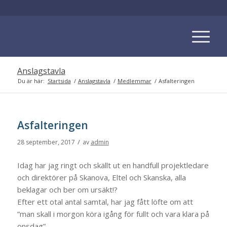
Anslagstavla
Du är här:
Startsida
/
Anslagstavla
/
Medlemmar
/
Asfalteringen
Asfalteringen
/
28 september, 2017
av
admin
Idag har jag ringt och skällt ut en handfull projektledare
och direktörer på Skanova, Eltel och Skanska, alla
beklagar och ber om ursäkt!?
Efter ett otal antal samtal, har jag fått löfte om att
”man skall i morgon köra igång för fullt och vara klara på
onsdag”