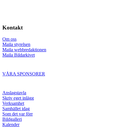
Kontakt
Om oss
Maila styrelsen
Maila webbredaktionen
Maila Bildarkivet
VÅRA SPONSORER
Anslagstavla
Skriv eget inlägg
Verksamhet
Samhället idag
Som det var förr
Bildgalleri
Kalender