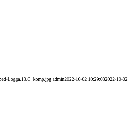
opped-Logga.13.C_komp.jpg
admin
2022-10-02 10:29:03
2022-10-02