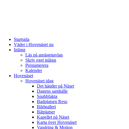
Startsida
Väder i Hovenäset nu
Inlägg
Läs på anslagstavlan
Skriv eget inlägg
Prenumerera
Kalender
Hovenäset
Hovenäset idag
Det händer på Näset
Dagens samhälle
Snabbfakta
Badplatsen Reso
Bildgalleri
Båtplatser
Kapellet på Näset
Karta över Hovenäset
Vandring & Motion