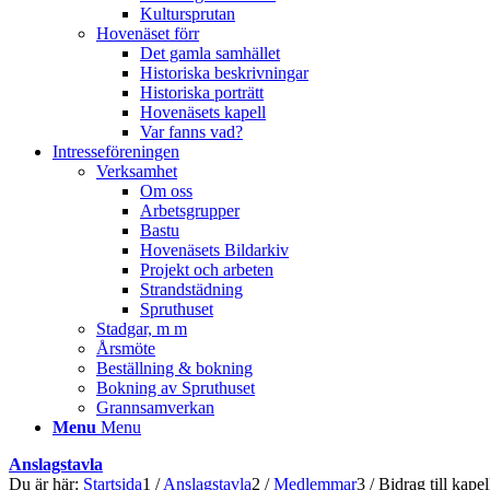
Kultursprutan
Hovenäset förr
Det gamla samhället
Historiska beskrivningar
Historiska porträtt
Hovenäsets kapell
Var fanns vad?
Intresseföreningen
Verksamhet
Om oss
Arbetsgrupper
Bastu
Hovenäsets Bildarkiv
Projekt och arbeten
Strandstädning
Spruthuset
Stadgar, m m
Årsmöte
Beställning & bokning
Bokning av Spruthuset
Grannsamverkan
Menu
Menu
Anslagstavla
Du är här:
Startsida
1
/
Anslagstavla
2
/
Medlemmar
3
/
Bidrag till kape