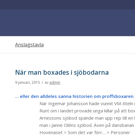
Anslagstavla
När man boxades i sjöbodarna
/
9 januari, 2015
av
admin
… eller den alldeles sanna historien om proffsboxaren
När Ingemar Johansson hade vunnit VM-titeln i
Runt om i landet provade unga killar på att box
Arnessons sjöbod spände man upp rep till en
man i Janne Oléns sjöbod. Även på dansbanan
Hovenäset > Som det var förr… > Personer