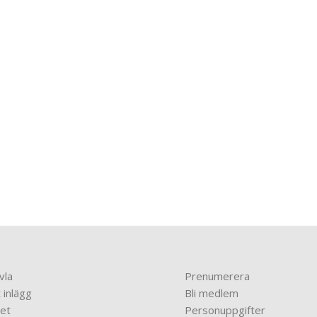
vla
Prenumerera
 inlägg
Bli medlem
et
Personuppgifter