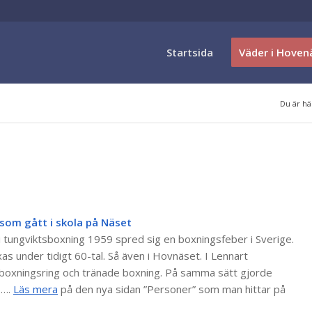
Startsida
Väder i Hoven
Du är hä
 som gått i skola på Näset
 tungviktsboxning 1959 spred sig en boxningsfeber i Sverige.
as under tidigt 60-tal. Så även i Hovnäset. I Lennart
 boxningsring och tränade boxning. På samma sätt gjorde
 ….
Läs mera
på den nya sidan ”Personer” som man hittar på