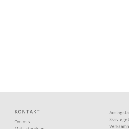
KONTAKT
Anslagsta
Skriv eget
Om oss
Verksamh
Maila styrelsen