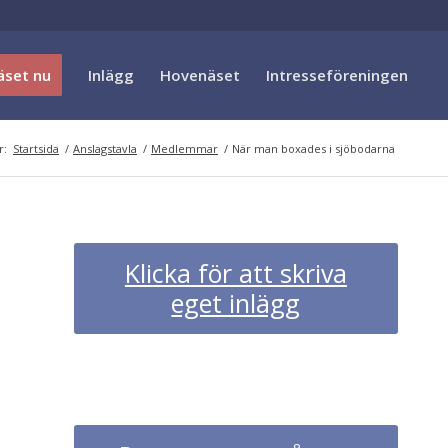
äset nu
Inlägg
Hovenäset
Intresseföreningen
r:
Startsida
/
Anslagstavla
/
Medlemmar
/
När man boxades i sjöbodarna
Klicka för att skriva
eget inlägg