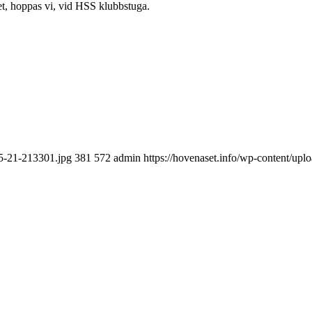
et, hoppas vi, vid HSS klubbstuga.
05-21-213301.jpg
381
572
admin
https://hovenaset.info/wp-content/u