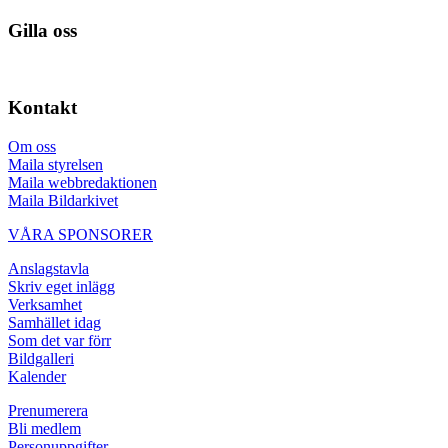
Gilla oss
Kontakt
Om oss
Maila styrelsen
Maila webbredaktionen
Maila Bildarkivet
VÅRA SPONSORER
Anslagstavla
Skriv eget inlägg
Verksamhet
Samhället idag
Som det var förr
Bildgalleri
Kalender
Prenumerera
Bli medlem
Personuppgifter