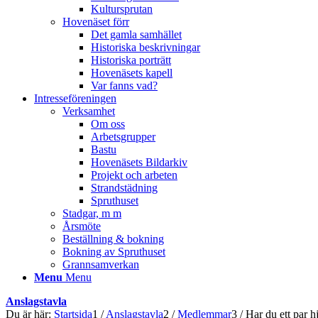
Kultursprutan
Hovenäset förr
Det gamla samhället
Historiska beskrivningar
Historiska porträtt
Hovenäsets kapell
Var fanns vad?
Intresseföreningen
Verksamhet
Om oss
Arbetsgrupper
Bastu
Hovenäsets Bildarkiv
Projekt och arbeten
Strandstädning
Spruthuset
Stadgar, m m
Årsmöte
Beställning & bokning
Bokning av Spruthuset
Grannsamverkan
Menu
Menu
Anslagstavla
Du är här:
Startsida
1
/
Anslagstavla
2
/
Medlemmar
3
/
Har du ett par 