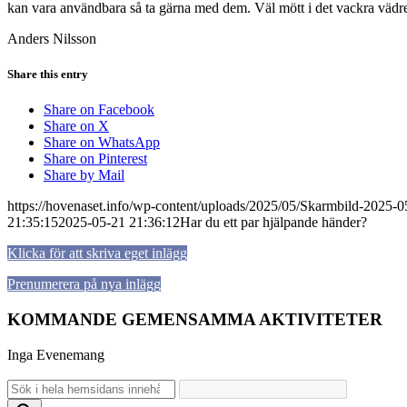
kan vara användbara så ta gärna med dem. Väl mött i det vackra vädr
Anders Nilsson
Share this entry
Share on Facebook
Share on X
Share on WhatsApp
Share on Pinterest
Share by Mail
https://hovenaset.info/wp-content/uploads/2025/05/Skarmbild-2025-
21:35:15
2025-05-21 21:36:12
Har du ett par hjälpande händer?
Klicka för att skriva eget inlägg
Prenumerera på nya inlägg
KOMMANDE GEMENSAMMA AKTIVITETER
Inga Evenemang