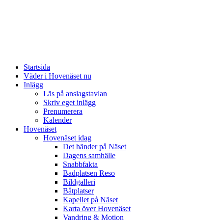
Startsida
Väder i Hovenäset nu
Inlägg
Läs på anslagstavlan
Skriv eget inlägg
Prenumerera
Kalender
Hovenäset
Hovenäset idag
Det händer på Näset
Dagens samhälle
Snabbfakta
Badplatsen Reso
Bildgalleri
Båtplatser
Kapellet på Näset
Karta över Hovenäset
Vandring & Motion