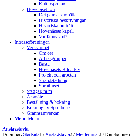
Kultursprutan
Hovenäset förr
Det gamla samhället
Historiska beskrivningar
Historiska porträtt
Hovenäsets kapell
Var fanns vad?
Intresseföreningen
Verksamhet
Om oss
Arbetsgrupper
Bastu
Hovenäsets Bildarkiv
Projekt och arbeten
Strandstädning
Spruthuset
Stadgar, m m
Årsmöte
Beställning & bokning
Bokning av Spruthuset
Grannsamverkan
Menu
Menu
Anslagstavla
Du är här:
Startsida
1
/
Anslagstavla
2
/
Medlemmar
3
/
Djuphamnen –