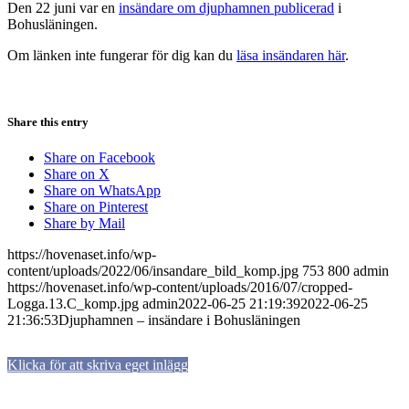
Den 22 juni var en
insändare om djuphamnen publicerad
i
Bohusläningen.
Om länken inte fungerar för dig kan du
läsa insändaren här
.
Share this entry
Share on Facebook
Share on X
Share on WhatsApp
Share on Pinterest
Share by Mail
https://hovenaset.info/wp-
content/uploads/2022/06/insandare_bild_komp.jpg
753
800
admin
https://hovenaset.info/wp-content/uploads/2016/07/cropped-
Logga.13.C_komp.jpg
admin
2022-06-25 21:19:39
2022-06-25
21:36:53
Djuphamnen – insändare i Bohusläningen
Klicka för att skriva eget inlägg