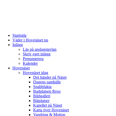
Startsida
Väder i Hovenäset nu
Inlägg
Läs på anslagstavlan
Skriv eget inlägg
Prenumerera
Kalender
Hovenäset
Hovenäset idag
Det händer på Näset
Dagens samhälle
Snabbfakta
Badplatsen Reso
Bildgalleri
Båtplatser
Kapellet på Näset
Karta över Hovenäset
Vandring & Motion