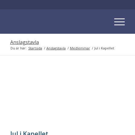
Anslagstavla
Du är här:
Startsida
/
Anslagstavla
/
Medlemmar
/
Jul i Kapellet
Jul i Kapellet