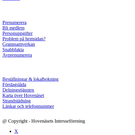
Prenumerera
Bli medlem
Personuppgifter
Problem på hemsidan?
Grannsamverkan
Snabbfakta
Avprenumerera
Beställningar & lokalbokning
Förslagslåda
Delningstjänsten
Karta över Hovenäset
Strandstädning
Länkar och telefonnummer
@ Copyright - Hovenäsets Intresseförening
X