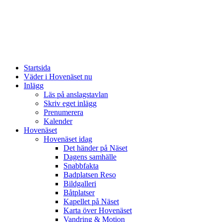
Startsida
Väder i Hovenäset nu
Inlägg
Läs på anslagstavlan
Skriv eget inlägg
Prenumerera
Kalender
Hovenäset
Hovenäset idag
Det händer på Näset
Dagens samhälle
Snabbfakta
Badplatsen Reso
Bildgalleri
Båtplatser
Kapellet på Näset
Karta över Hovenäset
Vandring & Motion