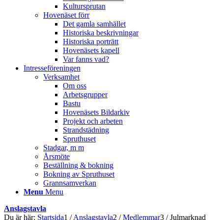
Kultursprutan
Hovenäset förr
Det gamla samhället
Historiska beskrivningar
Historiska porträtt
Hovenäsets kapell
Var fanns vad?
Intresseföreningen
Verksamhet
Om oss
Arbetsgrupper
Bastu
Hovenäsets Bildarkiv
Projekt och arbeten
Strandstädning
Spruthuset
Stadgar, m m
Årsmöte
Beställning & bokning
Bokning av Spruthuset
Grannsamverkan
Menu
Menu
Anslagstavla
Du är här:
Startsida
1
/
Anslagstavla
2
/
Medlemmar
3
/
Julmarknad