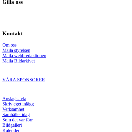
Gilla oss
Kontakt
Om oss
Maila styrelsen
Maila webbredaktionen
Maila Bildarkivet
VÅRA SPONSORER
Anslagstavla
Skriv eget inlägg
Verksamhet
Samhället idag
Som det var förr
Bildgalleri
Kalender