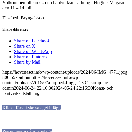
Välkommen till konst- och hantverksutställning i Hoglins Magasin
den 11 – 14 juli!
Elisabeth Bryngelsson
Share this entry
Share on Facebook
Share on X
Share on WhatsApp
Share on Pinterest
Share by Mail
https://hovenaset.info/wp-content/uploads/2024/06/IMG_4771.jpeg
800
557
admin
https://hovenaset.info/wp-
content/uploads/2016/07/cropped-Logga.13.C_komp.jpg
admin
2024-06-24 22:16:30
2024-06-24 22:16:30
Konst- och
hantverksutställning
Klicka för att skriva eget inlägg
Prenumerera på nya inlägg