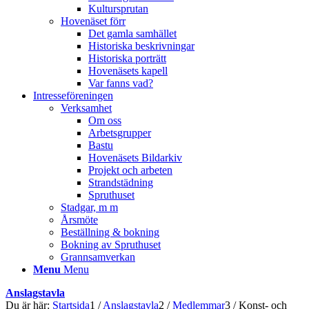
Kultursprutan
Hovenäset förr
Det gamla samhället
Historiska beskrivningar
Historiska porträtt
Hovenäsets kapell
Var fanns vad?
Intresseföreningen
Verksamhet
Om oss
Arbetsgrupper
Bastu
Hovenäsets Bildarkiv
Projekt och arbeten
Strandstädning
Spruthuset
Stadgar, m m
Årsmöte
Beställning & bokning
Bokning av Spruthuset
Grannsamverkan
Menu
Menu
Anslagstavla
Du är här:
Startsida
1
/
Anslagstavla
2
/
Medlemmar
3
/
Konst- och