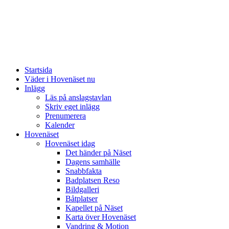
Startsida
Väder i Hovenäset nu
Inlägg
Läs på anslagstavlan
Skriv eget inlägg
Prenumerera
Kalender
Hovenäset
Hovenäset idag
Det händer på Näset
Dagens samhälle
Snabbfakta
Badplatsen Reso
Bildgalleri
Båtplatser
Kapellet på Näset
Karta över Hovenäset
Vandring & Motion