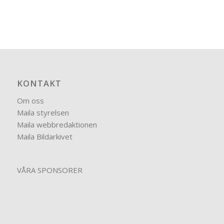
KONTAKT
Om oss
Maila styrelsen
Maila webbredaktionen
Maila Bildarkivet
VÅRA SPONSORER