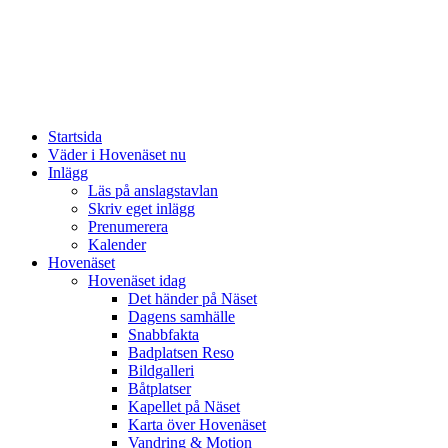
Startsida
Väder i Hovenäset nu
Inlägg
Läs på anslagstavlan
Skriv eget inlägg
Prenumerera
Kalender
Hovenäset
Hovenäset idag
Det händer på Näset
Dagens samhälle
Snabbfakta
Badplatsen Reso
Bildgalleri
Båtplatser
Kapellet på Näset
Karta över Hovenäset
Vandring & Motion