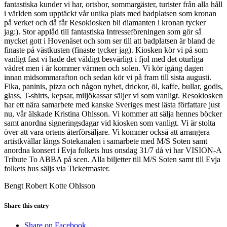
fantastiska kunder vi har, ortsbor, sommargäster, turister från alla håll
i världen som upptäckt vår unika plats med badplatsen som kronan
på verket och då får Resokiosken bli diamanten i kronan tycker
jag:). Stor applåd till fantastiska Intresseföreningen som gör så
mycket gott i Hovenäset och som ser till att badplatsen är bland de
finaste på västkusten (finaste tycker jag). Kiosken kör vi på som
vanligt fast vi hade det väldigt besvärligt i fjol med det oturliga
vädret men i år kommer värmen och solen. Vi kör igång dagen
innan midsommarafton och sedan kör vi på fram till sista augusti.
Fika, paninis, pizza och någon nyhet, drickor, öl, kaffe, bullar, godis,
glass, T-shirts, kepsar, miljökassar säljer vi som vanligt. Resokiosken
har ett nära samarbete med kanske Sveriges mest lästa författare just
nu, vår älskade Kristina Ohlsson. Vi kommer att sälja hennes böcker
samt anordna signeringsdagar vid kiosken som vanligt. Vi är stolta
över att vara ortens återförsäljare. Vi kommer också att arrangera
artistkvällar längs Sotekanalen i samarbete med M/S Soten samt
anordna konsert i Evja folkets hus onsdag 31/7 då vi har VISION-A
Tribute To ABBA på scen. Alla biljetter till M/S Soten samt till Evja
folkets hus säljs via Ticketmaster.
Bengt Robert Kotte Ohlsson
Share this entry
Share on Facebook