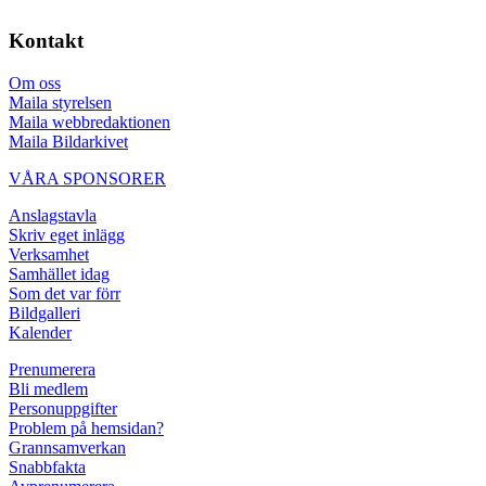
Kontakt
Om oss
Maila styrelsen
Maila webbredaktionen
Maila Bildarkivet
VÅRA SPONSORER
Anslagstavla
Skriv eget inlägg
Verksamhet
Samhället idag
Som det var förr
Bildgalleri
Kalender
Prenumerera
Bli medlem
Personuppgifter
Problem på hemsidan?
Grannsamverkan
Snabbfakta