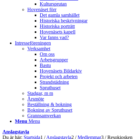
Kultursprutan
Hovenäset förr
Det gamla samhället
Historiska beskrivningar
Historiska porträtt
Hovenäsets kapell
Var fanns vad?
Intresseföreningen
Verksamhet
Om oss
Arbetsgrupper
Bastu
Hovenäsets Bildarkiv
Projekt och arbeten
Strandstädning
Spruthuset
Stadgar, m m
Årsmöte
Beställning & bokning
Bokning av Spruthuset
Grannsamverkan
Menu
Menu
Anslagstavla
Du är här:
Startsida
1
/
Anslagstavla
2
/
Medlemmar
3
/
Resokiosken