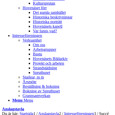
Kultursprutan
Hovenäset förr
Det gamla samhället
Historiska beskrivningar
Historiska porträtt
Hovenäsets kapell
Var fanns vad?
Intresseföreningen
Verksamhet
Om oss
Arbetsgrupper
Bastu
Hovenäsets Bildarkiv
Projekt och arbeten
Strandstädning
Spruthuset
Stadgar, m m
Årsmöte
Beställning & bokning
Bokning av Spruthuset
Grannsamverkan
Menu
Menu
Anslagstavla
Du är här:
Startsida
1
/
Anslagstavla
2
/
Intresseföreningen
3
/
Succé