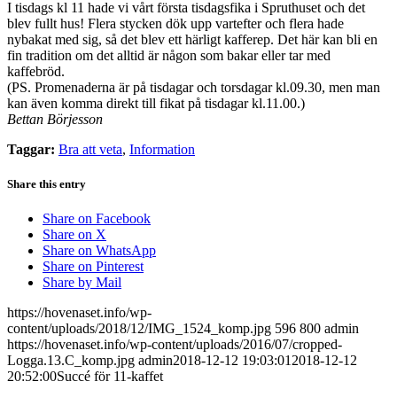
I tisdags kl 11 hade vi vårt första tisdagsfika i Spruthuset och det
blev fullt hus! Flera stycken dök upp vartefter och flera hade
nybakat med sig, så det blev ett härligt kafferep. Det här kan bli en
fin tradition om det alltid är någon som bakar eller tar med
kaffebröd.
(PS. Promenaderna är på tisdagar och torsdagar kl.09.30, men man
kan även komma direkt till fikat på tisdagar kl.11.00.)
Bettan Börjesson
Taggar:
Bra att veta
,
Information
Share this entry
Share on Facebook
Share on X
Share on WhatsApp
Share on Pinterest
Share by Mail
https://hovenaset.info/wp-
content/uploads/2018/12/IMG_1524_komp.jpg
596
800
admin
https://hovenaset.info/wp-content/uploads/2016/07/cropped-
Logga.13.C_komp.jpg
admin
2018-12-12 19:03:01
2018-12-12
20:52:00
Succé för 11-kaffet