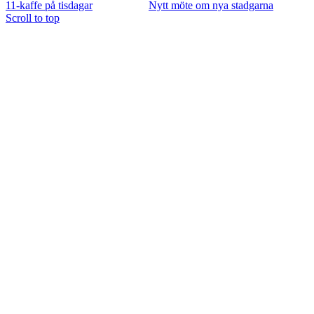
11-kaffe på tisdagar
Nytt möte om nya stadgarna
Scroll to top