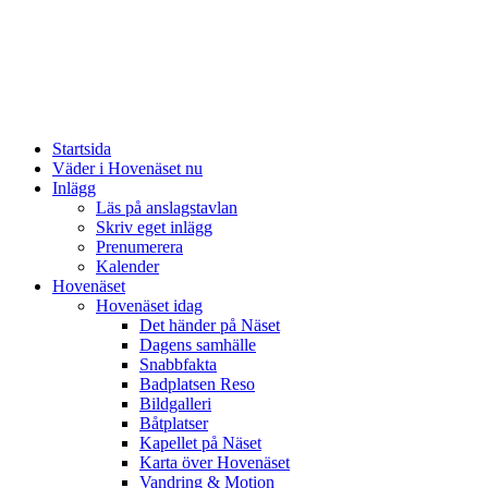
Startsida
Väder i Hovenäset nu
Inlägg
Läs på anslagstavlan
Skriv eget inlägg
Prenumerera
Kalender
Hovenäset
Hovenäset idag
Det händer på Näset
Dagens samhälle
Snabbfakta
Badplatsen Reso
Bildgalleri
Båtplatser
Kapellet på Näset
Karta över Hovenäset
Vandring & Motion