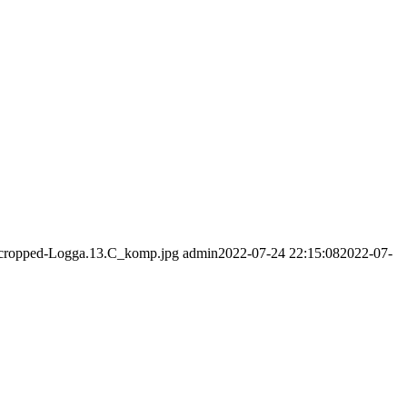
07/cropped-Logga.13.C_komp.jpg
admin
2022-07-24 22:15:08
2022-07-