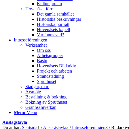
Kultursprutan
Hovenäset förr
Det gamla samhället
Historiska beskrivningar
Historiska porträtt
Hovenäsets kapell
Var fanns vad?
Intresseföreningen
Verksamhet
Om oss
Arbetsgrupper
Bastu
Hovenäsets Bildarkiv
Projekt och arbeten
Strandstädning
Spruthuset
Stadgar, m m
Årsmöte
Beställning & bokning
Bokning av Spruthuset
Grannsamverkan
Menu
Menu
Anslagstavla
Du är här:
Startsida
1
/
Anslagstavla
2
/
Intresseföreningen
3
/
Bildarkive