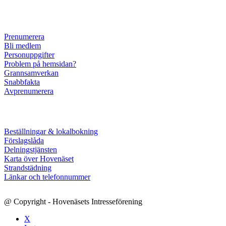
Prenumerera
Bli medlem
Personuppgifter
Problem på hemsidan?
Grannsamverkan
Snabbfakta
Avprenumerera
Beställningar & lokalbokning
Förslagslåda
Delningstjänsten
Karta över Hovenäset
Strandstädning
Länkar och telefonnummer
@ Copyright - Hovenäsets Intresseförening
X