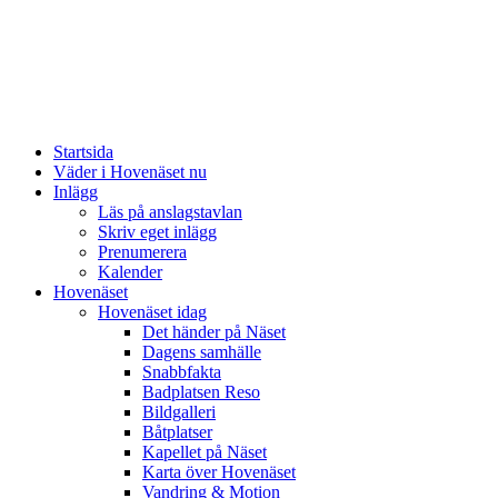
Startsida
Väder i Hovenäset nu
Inlägg
Läs på anslagstavlan
Skriv eget inlägg
Prenumerera
Kalender
Hovenäset
Hovenäset idag
Det händer på Näset
Dagens samhälle
Snabbfakta
Badplatsen Reso
Bildgalleri
Båtplatser
Kapellet på Näset
Karta över Hovenäset
Vandring & Motion