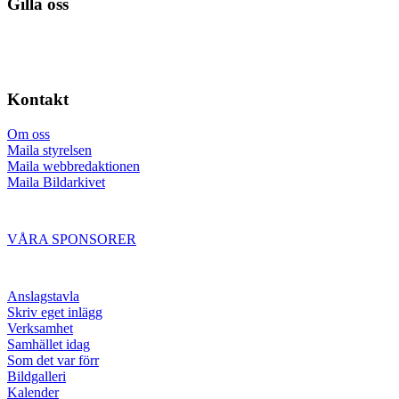
Gilla oss
Kontakt
Om oss
Maila styrelsen
Maila webbredaktionen
Maila Bildarkivet
VÅRA SPONSORER
Anslagstavla
Skriv eget inlägg
Verksamhet
Samhället idag
Som det var förr
Bildgalleri
Kalender