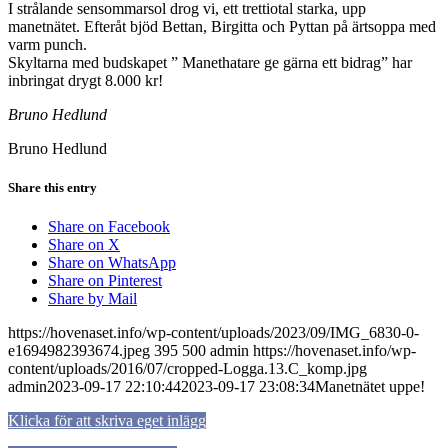
I strålande sensommarsol drog vi, ett trettiotal starka, upp
manetnätet. Efteråt bjöd Bettan, Birgitta och Pyttan på ärtsoppa med
varm punch.
Skyltarna med budskapet ” Manethatare ge gärna ett bidrag” har
inbringat drygt 8.000 kr!
Bruno Hedlund
Bruno Hedlund
Share this entry
Share on Facebook
Share on X
Share on WhatsApp
Share on Pinterest
Share by Mail
https://hovenaset.info/wp-content/uploads/2023/09/IMG_6830-0-
e1694982393674.jpeg
395
500
admin
https://hovenaset.info/wp-
content/uploads/2016/07/cropped-Logga.13.C_komp.jpg
admin
2023-09-17 22:10:44
2023-09-17 23:08:34
Manetnätet uppe!
Klicka för att skriva eget inlägg