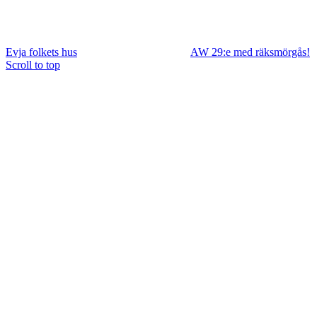
Evja folkets hus
AW 29:e med räksmörgås!
Scroll to top