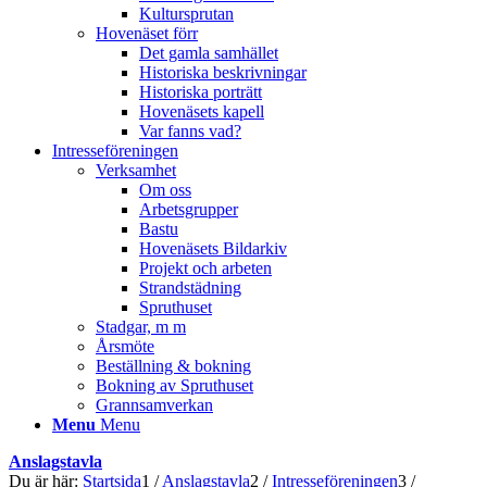
Kultursprutan
Hovenäset förr
Det gamla samhället
Historiska beskrivningar
Historiska porträtt
Hovenäsets kapell
Var fanns vad?
Intresseföreningen
Verksamhet
Om oss
Arbetsgrupper
Bastu
Hovenäsets Bildarkiv
Projekt och arbeten
Strandstädning
Spruthuset
Stadgar, m m
Årsmöte
Beställning & bokning
Bokning av Spruthuset
Grannsamverkan
Menu
Menu
Anslagstavla
Du är här:
Startsida
1
/
Anslagstavla
2
/
Intresseföreningen
3
/