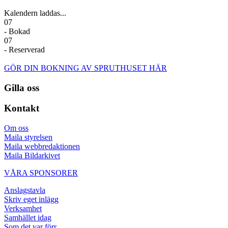
Kalendern laddas...
07
- Bokad
07
- Reserverad
GÖR DIN BOKNING AV SPRUTHUSET HÄR
Gilla oss
Kontakt
Om oss
Maila styrelsen
Maila webbredaktionen
Maila Bildarkivet
VÅRA SPONSORER
Anslagstavla
Skriv eget inlägg
Verksamhet
Samhället idag
Som det var förr