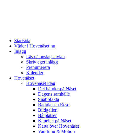
Startsida
Väder i Hovenäset nu
Inlägg
Läs på anslagstavlan
Skriv eget inlägg
Prenumerera
Kalender
Hovenäset
Hovenäset idag
Det händer på Näset
Dagens samhälle
Snabbfakta
Badplatsen Reso
Bildgalleri
Båtplatser
Kapellet på Näset
Karta över Hovenäset
Vandring & Motion