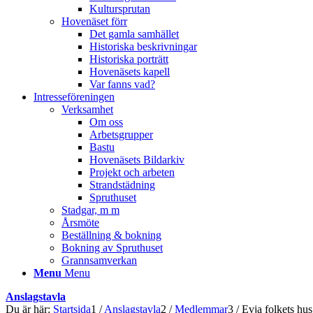
Kultursprutan
Hovenäset förr
Det gamla samhället
Historiska beskrivningar
Historiska porträtt
Hovenäsets kapell
Var fanns vad?
Intresseföreningen
Verksamhet
Om oss
Arbetsgrupper
Bastu
Hovenäsets Bildarkiv
Projekt och arbeten
Strandstädning
Spruthuset
Stadgar, m m
Årsmöte
Beställning & bokning
Bokning av Spruthuset
Grannsamverkan
Menu
Menu
Anslagstavla
Du är här:
Startsida
1
/
Anslagstavla
2
/
Medlemmar
3
/
Evja folkets hus