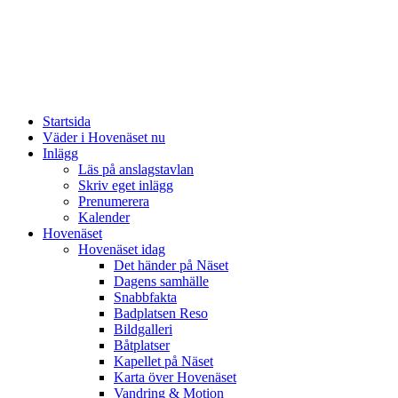
Startsida
Väder i Hovenäset nu
Inlägg
Läs på anslagstavlan
Skriv eget inlägg
Prenumerera
Kalender
Hovenäset
Hovenäset idag
Det händer på Näset
Dagens samhälle
Snabbfakta
Badplatsen Reso
Bildgalleri
Båtplatser
Kapellet på Näset
Karta över Hovenäset
Vandring & Motion