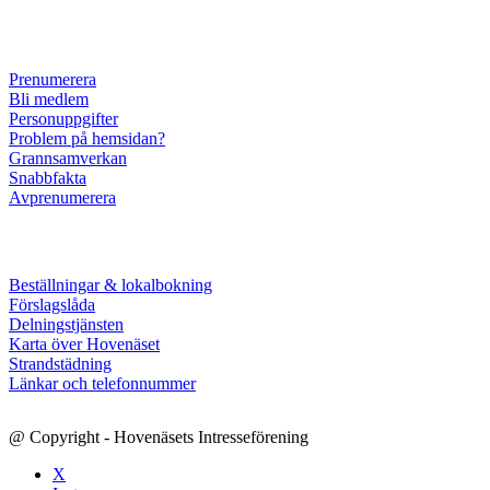
Prenumerera
Bli medlem
Personuppgifter
Problem på hemsidan?
Grannsamverkan
Snabbfakta
Avprenumerera
Beställningar & lokalbokning
Förslagslåda
Delningstjänsten
Karta över Hovenäset
Strandstädning
Länkar och telefonnummer
@ Copyright - Hovenäsets Intresseförening
X