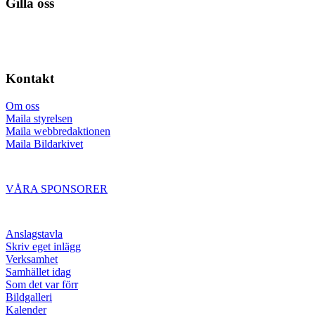
Gilla oss
Kontakt
Om oss
Maila styrelsen
Maila webbredaktionen
Maila Bildarkivet
VÅRA SPONSORER
Anslagstavla
Skriv eget inlägg
Verksamhet
Samhället idag
Som det var förr
Bildgalleri
Kalender