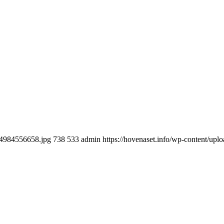
694984556658.jpg
738
533
admin
https://hovenaset.info/wp-content/u