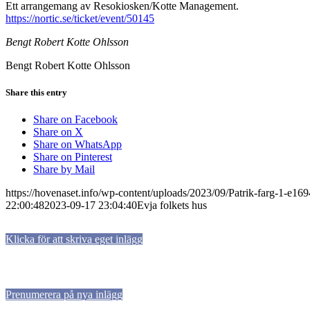
Ett arrangemang av Resokiosken/Kotte Management.
https://nortic.se/ticket/event/50145
Bengt Robert Kotte Ohlsson
Bengt Robert Kotte Ohlsson
Share this entry
Share on Facebook
Share on X
Share on WhatsApp
Share on Pinterest
Share by Mail
https://hovenaset.info/wp-content/uploads/2023/09/Patrik-farg-1-e1
22:00:48
2023-09-17 23:04:40
Evja folkets hus
Klicka för att skriva eget inlägg
Prenumerera på nya inlägg