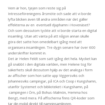
Vem är hon, tjejen som reste sig på
Intresseföreningens årsmöte och sade att vi borde
lyfta blicken även till andra områden när det gäller
effekterna av en eventuell djuphamn i Hovenäset?
Och som dessutom tyckte att vi borde starta en digital
insamling. Utan att vänta på att någon annan skulle
göra det satte hon omedelbart igång med att
organisera insamlingen. Tre dygn senare har över 600
underskrifter kommit in.
Det är Helen Feldt som satt igång det hela. Mycket kan
gå snabbt i den digitala världen, men Helene tog för
säkerhets skull dessutom hjälp av det analoga i form
av affischer som hon satte upp Viggersviks och
Johannesviks campingar, på ICA och Coop i Kungshamn,
utanför Systemet och biblioteket i Kungshamn, på
campingen i Örn, på Bohus-Malmön, Hemma hos
Bengt, med mera. På affischerna finns QR-koder som
tar din mobil direkt till namninsamlingen.