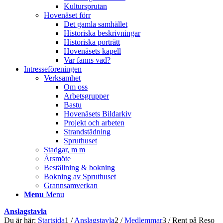
Kultursprutan
Hovenäset förr
Det gamla samhället
Historiska beskrivningar
Historiska porträtt
Hovenäsets kapell
Var fanns vad?
Intresseföreningen
Verksamhet
Om oss
Arbetsgrupper
Bastu
Hovenäsets Bildarkiv
Projekt och arbeten
Strandstädning
Spruthuset
Stadgar, m m
Årsmöte
Beställning & bokning
Bokning av Spruthuset
Grannsamverkan
Menu
Menu
Anslagstavla
Du är här:
Startsida
1
/
Anslagstavla
2
/
Medlemmar
3
/
Rent på Reso