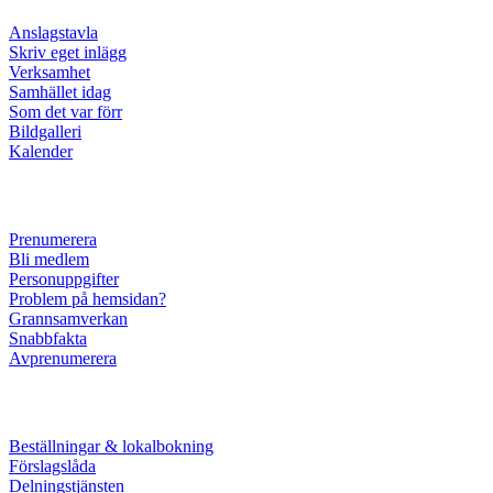
Anslagstavla
Skriv eget inlägg
Verksamhet
Samhället idag
Som det var förr
Bildgalleri
Kalender
Prenumerera
Bli medlem
Personuppgifter
Problem på hemsidan?
Grannsamverkan
Snabbfakta
Avprenumerera
Beställningar & lokalbokning
Förslagslåda
Delningstjänsten