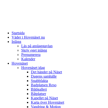
Startsida
Väder i Hovenäset nu
Inlägg
Läs på anslagstavlan
Skriv eget inlägg
Prenumerera
Kalender
Hovenäset
Hovenäset idag
Det händer på Näset
Dagens samhälle
Snabbfakta
Badplatsen Reso
Bildgalleri
Båtplatser
Kapellet på Näset
Karta över Hovenäset
Vandring & Motion