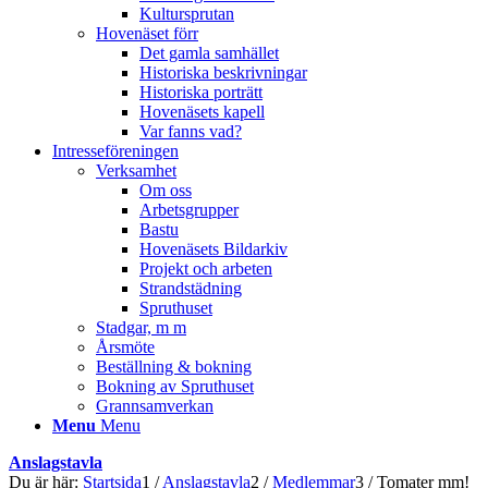
Kultursprutan
Hovenäset förr
Det gamla samhället
Historiska beskrivningar
Historiska porträtt
Hovenäsets kapell
Var fanns vad?
Intresseföreningen
Verksamhet
Om oss
Arbetsgrupper
Bastu
Hovenäsets Bildarkiv
Projekt och arbeten
Strandstädning
Spruthuset
Stadgar, m m
Årsmöte
Beställning & bokning
Bokning av Spruthuset
Grannsamverkan
Menu
Menu
Anslagstavla
Du är här:
Startsida
1
/
Anslagstavla
2
/
Medlemmar
3
/
Tomater mm!