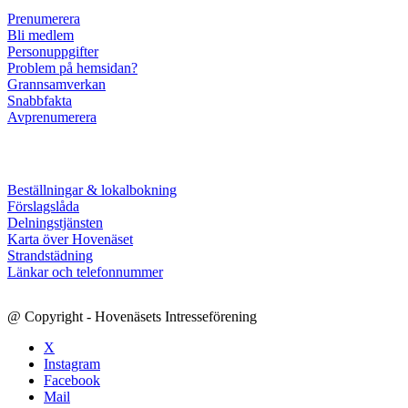
Prenumerera
Bli medlem
Personuppgifter
Problem på hemsidan?
Grannsamverkan
Snabbfakta
Avprenumerera
Beställningar & lokalbokning
Förslagslåda
Delningstjänsten
Karta över Hovenäset
Strandstädning
Länkar och telefonnummer
@ Copyright - Hovenäsets Intresseförening
X
Instagram
Facebook
Mail