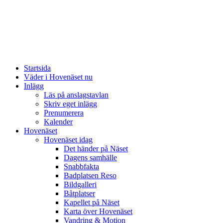
Startsida
Väder i Hovenäset nu
Inlägg
Läs på anslagstavlan
Skriv eget inlägg
Prenumerera
Kalender
Hovenäset
Hovenäset idag
Det händer på Näset
Dagens samhälle
Snabbfakta
Badplatsen Reso
Bildgalleri
Båtplatser
Kapellet på Näset
Karta över Hovenäset
Vandring & Motion