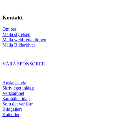
Kontakt
Om oss
Maila styrelsen
Maila webbredaktionen
Maila Bildarkivet
VÅRA SPONSORER
Anslagstavla
Skriv eget inlägg
Verksamhet
Samhället idag
Som det var förr
Bildgalleri
Kalender