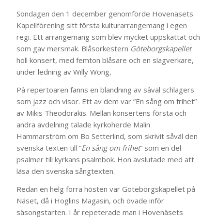
Söndagen den 1 december genomförde Hovenäsets
Kapellförening sitt första kulturarrangemang i egen
regi. Ett arrangemang som blev mycket uppskattat och
som gav mersmak. Blåsorkestern
Göteborgskapellet
höll konsert, med femton blåsare och en slagverkare,
under ledning av Willy Wong,
På repertoaren fanns en blandning av såväl schlagers
som jazz och visor. Ett av dem var ”En sång om frihet”
av Mikis Theodorakis. Mellan konsertens första och
andra avdelning talade kyrkoherde Malin
Hammarström om Bo Setterlind, som skrivit såväl den
svenska texten till ”
En sång om frihet
” som en del
psalmer till kyrkans psalmbok. Hon avslutade med att
läsa den svenska sångtexten.
Redan en helg förra hösten var Göteborgskapellet på
Näset, då i Hoglins Magasin, och övade inför
säsongstarten. I år repeterade man i Hovenäsets