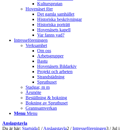
Kultursprutan
Hovenäset förr
Det gamla samhället
Historiska beskrivningar
Historiska porträtt
Hovenäsets kapell
Var fanns vad?
Intresseföreningen
Verksamhet
Om oss
Arbetsgrupper
Bastu
Hovenäsets Bildarkiv
Projekt och arbeten
Strandstädning
Spruthuset
Stadgar, m m
Årsmöte
Beställning & bokning
Bokning av Spruthuset
Grannsamverkan
Menu
Menu
Anslagstavla
Du är här:
Startsida
1
/
Anslagstavla
2
/
Intresseföreningen
3
/
Jul i