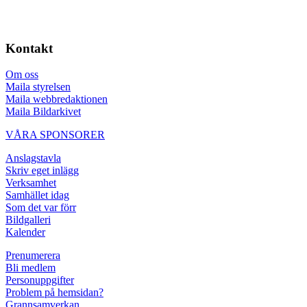
Kontakt
Om oss
Maila styrelsen
Maila webbredaktionen
Maila Bildarkivet
VÅRA SPONSORER
Anslagstavla
Skriv eget inlägg
Verksamhet
Samhället idag
Som det var förr
Bildgalleri
Kalender
Prenumerera
Bli medlem
Personuppgifter
Problem på hemsidan?
Grannsamverkan