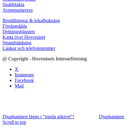
Snabbfakta
Avprenumerera
Beställningar & lokalbokning
Förslagslåda
Delningstjänsten
Karta över Hovenäset
Strandstädning
Länkar och telefonnummer
@ Copyright - Hovenäsets Intresseförening
X
Instagram
Facebook
Mail
Djuphamnen läggs i ”runda arkivet”!
Djuphamnen
Scroll to top