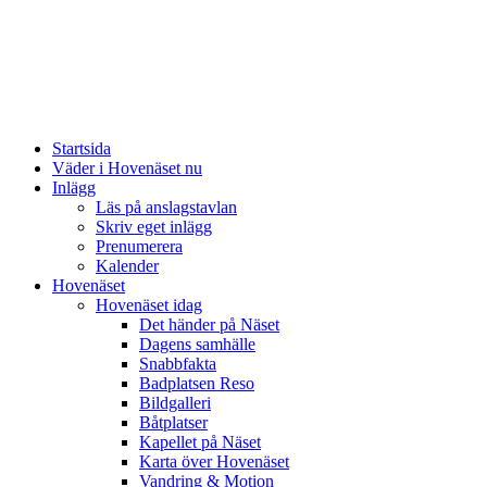
Startsida
Väder i Hovenäset nu
Inlägg
Läs på anslagstavlan
Skriv eget inlägg
Prenumerera
Kalender
Hovenäset
Hovenäset idag
Det händer på Näset
Dagens samhälle
Snabbfakta
Badplatsen Reso
Bildgalleri
Båtplatser
Kapellet på Näset
Karta över Hovenäset
Vandring & Motion