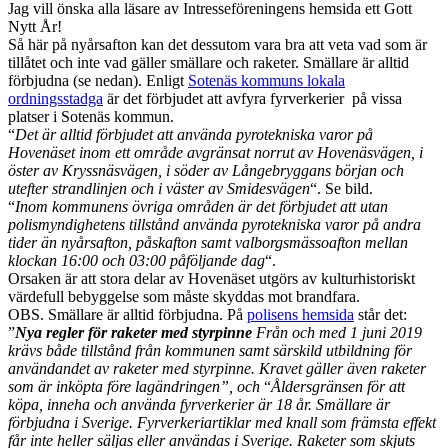
Jag vill önska alla läsare av Intresseföreningens hemsida ett Gott
Nytt År!
Så här på nyårsafton kan det dessutom vara bra att veta vad som är
tillåtet och inte vad gäller smällare och raketer. Smällare är alltid
förbjudna (se nedan). Enligt
Sotenäs kommuns lokala
ordningsstadga
är det förbjudet att avfyra fyrverkerier på vissa
platser i Sotenäs kommun.
“
Det är alltid förbjudet att använda pyrotekniska varor på
Hovenäset inom ett område avgränsat norrut av Hovenäsvägen, i
öster av Kryssnäsvägen, i söder av Långebryggans början och
utefter strandlinjen och i väster av Smidesvägen
“. Se bild.
“
Inom kommunens övriga områden är det förbjudet att utan
polismyndighetens tillstånd använda pyrotekniska varor på andra
tider än nyårsafton, påskafton samt valborgsmässoafton mellan
klockan 16:00 och 03:00 påföljande dag
“.
Orsaken är att stora delar av Hovenäset utgörs av kulturhistoriskt
värdefull bebyggelse som måste skyddas mot brandfara.
OBS. Smällare är alltid förbjudna. På
polisens hemsida
står det:
”
Nya regler för raketer med styrpinne
Från och med 1 juni 2019
krävs både tillstånd från kommunen samt särskild utbildning för
användandet av raketer med styrpinne. Kravet gäller även raketer
som är inköpta före lagändringen”, och
“
Åldersgränsen för att
köpa, inneha och använda fyrverkerier är 18 år. Smällare är
förbjudna i Sverige. Fyrverkeriartiklar med knall som främsta effekt
får inte heller säljas eller användas i Sverige. Raketer som skjuts