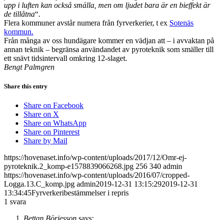
upp i luften kan också smälla, men om ljudet bara är en bieffekt är
de tillåtna
“.
Flera kommuner avstår numera från fyrverkerier, t ex
Sotenäs
kommun.
Från många av oss hundägare kommer en vädjan att – i avvaktan på
annan teknik – begränsa användandet av pyroteknik som smäller till
ett snävt tidsintervall omkring 12-slaget.
Bengt Palmgren
Share this entry
Share on Facebook
Share on X
Share on WhatsApp
Share on Pinterest
Share by Mail
https://hovenaset.info/wp-content/uploads/2017/12/Omr-ej-
pyroteknik.2_komp-e1578839066268.jpg
256
340
admin
https://hovenaset.info/wp-content/uploads/2016/07/cropped-
Logga.13.C_komp.jpg
admin
2019-12-31 13:15:29
2019-12-31
13:34:45
Fyrverkeribestämmelser i repris
1
svara
Bettan Börjesson
says: