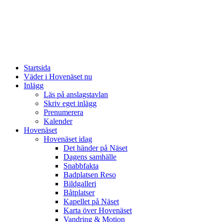
Startsida
Väder i Hovenäset nu
Inlägg
Läs på anslagstavlan
Skriv eget inlägg
Prenumerera
Kalender
Hovenäset
Hovenäset idag
Det händer på Näset
Dagens samhälle
Snabbfakta
Badplatsen Reso
Bildgalleri
Båtplatser
Kapellet på Näset
Karta över Hovenäset
Vandring & Motion