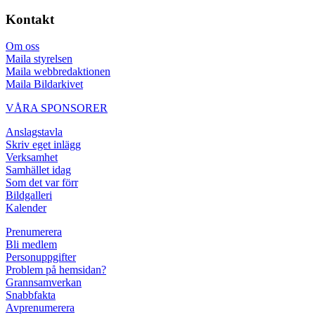
Kontakt
Om oss
Maila styrelsen
Maila webbredaktionen
Maila Bildarkivet
VÅRA SPONSORER
Anslagstavla
Skriv eget inlägg
Verksamhet
Samhället idag
Som det var förr
Bildgalleri
Kalender
Prenumerera
Bli medlem
Personuppgifter
Problem på hemsidan?
Grannsamverkan
Snabbfakta
Avprenumerera