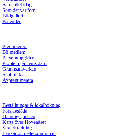
Samhället idag
Som det var förr
Bildgalleri
Kalender
Prenumerera
Bli medlem
Personuppgifter
Problem på hemsidan?
Grannsamverkan
Snabbfakta
Avprenumerera
Beställningar & lokalbokning
Förslagslåda
Delningstjänsten
Karta över Hovenäset
Strandstädning
Länkar och telefonnummer