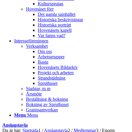
Kultursprutan
Hovenäset förr
Det gamla samhället
Historiska beskrivningar
Historiska porträtt
Hovenäsets kapell
Var fanns vad?
Intresseföreningen
Verksamhet
Om oss
Arbetsgrupper
Bastu
Hovenäsets Bildarkiv
Projekt och arbeten
Strandstädning
Spruthuset
Stadgar, m m
Årsmöte
Beställning & bokning
Bokning av Spruthuset
Grannsamverkan
Menu
Menu
Anslagstavla
Du är här:
Startsida
1
/
Anslagstavla
2
/
Medlemmar
3
/
Enorm