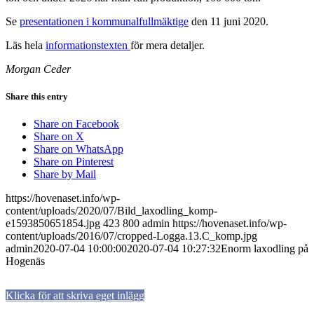
Se
presentationen i kommunalfullmäktige
den 11 juni 2020.
Läs hela
informationstexten
för mera detaljer.
Morgan Ceder
Share this entry
Share on Facebook
Share on X
Share on WhatsApp
Share on Pinterest
Share by Mail
https://hovenaset.info/wp-
content/uploads/2020/07/Bild_laxodling_komp-
e1593850651854.jpg
423
800
admin
https://hovenaset.info/wp-
content/uploads/2016/07/cropped-Logga.13.C_komp.jpg
admin
2020-07-04 10:00:00
2020-07-04 10:27:32
Enorm laxodling på
Hogenäs
Klicka för att skriva eget inlägg