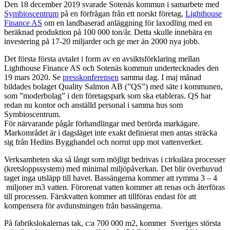
Den 18 december 2019 svarade Sotenäs kommun i samarbete med
Symbioscentrum
på en förfrågan från ett norskt företag,
Lighthouse
Finance AS
om en landbaserad anläggning för laxodling med en
beräknad produktion på 100 000 ton/år. Detta skulle innebära en
investering på 17-20 miljarder och ge mer än 2000 nya jobb.
Det första första avtalet i form av en avsiktsförklaring mellan
Lighthouse Finance AS och Sotenäs kommun undertecknades den
19 mars 2020. Se
presskonferensen
samma dag. I maj månad
bildades bolaget Quality Salmon AB (”QS”) med säte i kommunen,
som ”moderbolag” i den företagspark som ska etableras. QS har
redan nu kontor och anställd personal i samma hus som
Symbioscentrum.
För närvarande pågår förhandlingar med berörda markägare.
Markområdet är i dagsläget inte exakt definierat men antas sträcka
sig från Hedins Bygghandel och norrut upp mot vattenverket.
Verksamheten ska så långt som möjligt bedrivas i cirkulära processer
(kretsloppssystem) med minimal miljöpåverkan. Det blir överhuvud
taget inga utsläpp till havet. Bassängerna kommer att rymma 3 – 4
miljoner m3 vatten. Förorenat vatten kommer att renas och återföras
till processen. Färskvatten kommer att tillföras endast för att
kompensera för avdunstningen från bassängerna.
På fabrikslokalernas tak, c:a 700 000 m2, kommer Sveriges största