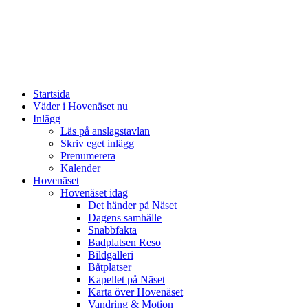
Startsida
Väder i Hovenäset nu
Inlägg
Läs på anslagstavlan
Skriv eget inlägg
Prenumerera
Kalender
Hovenäset
Hovenäset idag
Det händer på Näset
Dagens samhälle
Snabbfakta
Badplatsen Reso
Bildgalleri
Båtplatser
Kapellet på Näset
Karta över Hovenäset
Vandring & Motion