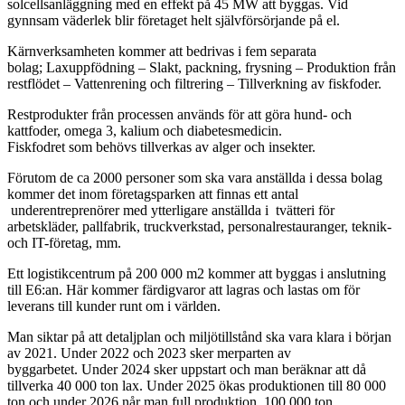
solcellsanläggning med en effekt på 45 MW att byggas. Vid
gynnsam väderlek blir företaget helt självförsörjande på el.
Kärnverksamheten kommer att bedrivas i fem separata
bolag; Laxuppfödning – Slakt, packning, frysning – Produktion från
restflödet – Vattenrening och filtrering – Tillverkning av fiskfoder.
Restprodukter från processen används för att göra hund- och
kattfoder, omega 3, kalium och diabetesmedicin.
Fiskfodret som behövs tillverkas av alger och insekter.
Förutom de ca 2000 personer som ska vara anställda i dessa bolag
kommer det inom företagsparken att finnas ett antal
underentreprenörer med ytterligare anställda i tvätteri för
arbetskläder, pallfabrik, truckverkstad, personalrestauranger, teknik-
och IT-företag, mm.
Ett logistikcentrum på 200 000 m2 kommer att byggas i anslutning
till E6:an. Här kommer färdigvaror att lagras och lastas om för
leverans till kunder runt om i världen.
Man siktar på att detaljplan och miljötillstånd ska vara klara i början
av 2021. Under 2022 och 2023 sker merparten av
byggarbetet. Under 2024 sker uppstart och man beräknar att då
tillverka 40 000 ton lax. Under 2025 ökas produktionen till 80 000
ton och under 2026 når man full produktion, 100 000 ton.