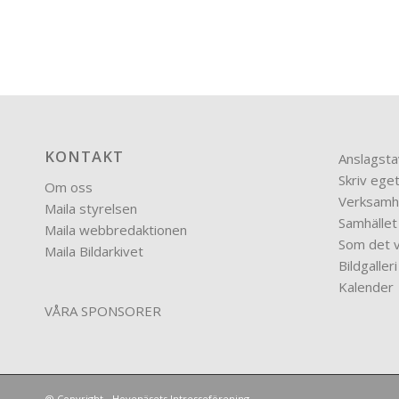
KONTAKT
Anslagsta
Skriv eget
Om oss
Verksamh
Maila styrelsen
Samhället
Maila webbredaktionen
Som det v
Maila Bildarkivet
Bildgalleri
Kalender
VÅRA SPONSORER
@ Copyright - Hovenäsets Intresseförening