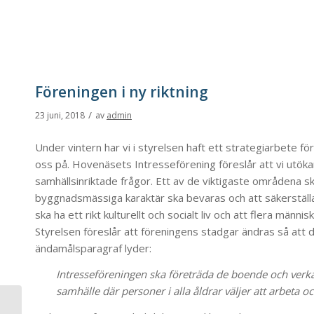
Föreningen i ny riktning
/
23 juni, 2018
av
admin
Under vintern har vi i styrelsen haft ett strategiarbete för
oss på. Hovenäsets Intresseförening föreslår att vi utök
samhällsinriktade frågor. Ett av de viktigaste områdena skul
byggnadsmässiga karaktär ska bevaras och att säkerställa e
ska ha ett rikt kulturellt och socialt liv och att flera männi
Styrelsen föreslår att föreningens stadgar ändras så att de
ändamålsparagraf lyder:
Intresseföreningen ska företräda de boende och verka fö
samhälle där personer i alla åldrar väljer att arbeta o