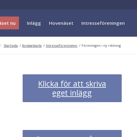
äset nu
Inlägg
Hovenäset
Intresseföreningen
r:
Startsida
/
Anslagstavla
/
Intresseföreningen
/
Föreningen i ny riktning
Klicka för att skriva
eget inlägg