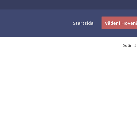
Startsida
Väder i Hoven
Du är hä