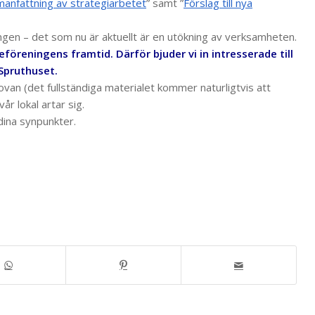
anfattning av strategiarbetet
” samt ”
Förslag till nya
tningen – det som nu är aktuellt är en utökning av verksamheten.
eföreningens framtid. Därför bjuder vi in intresserade till
 Spruthuset.
ovan (det fullständiga materialet kommer naturligtvis att
år lokal artar sig.
ina synpunkter.