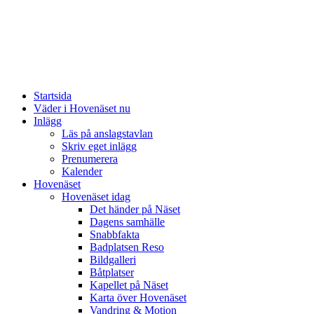
Startsida
Väder i Hovenäset nu
Inlägg
Läs på anslagstavlan
Skriv eget inlägg
Prenumerera
Kalender
Hovenäset
Hovenäset idag
Det händer på Näset
Dagens samhälle
Snabbfakta
Badplatsen Reso
Bildgalleri
Båtplatser
Kapellet på Näset
Karta över Hovenäset
Vandring & Motion