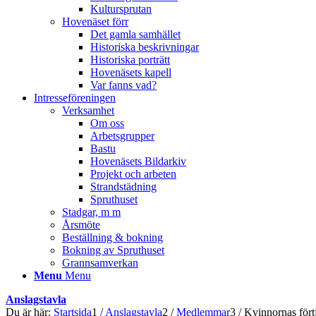
Kultursprutan
Hovenäset förr
Det gamla samhället
Historiska beskrivningar
Historiska porträtt
Hovenäsets kapell
Var fanns vad?
Intresseföreningen
Verksamhet
Om oss
Arbetsgrupper
Bastu
Hovenäsets Bildarkiv
Projekt och arbeten
Strandstädning
Spruthuset
Stadgar, m m
Årsmöte
Beställning & bokning
Bokning av Spruthuset
Grannsamverkan
Menu
Menu
Anslagstavla
Du är här:
Startsida
1
/
Anslagstavla
2
/
Medlemmar
3
/
Kvinnornas fört