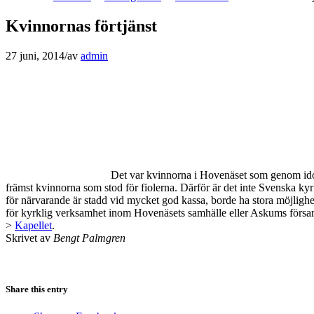
Kvinnornas förtjänst
27 juni, 2014
/
av
admin
Det var kvinnorna i Hovenäset som genom idogt 
främst kvinnorna som stod för fiolerna. Därför är det inte Svenska k
för närvarande är stadd vid mycket god kassa, borde ha
stora möjlighe
för kyrklig verksamhet inom Hovenäsets samhälle eller Askums församl
>
Kapellet
.
Skrivet av
Bengt Palmgren
Share this entry