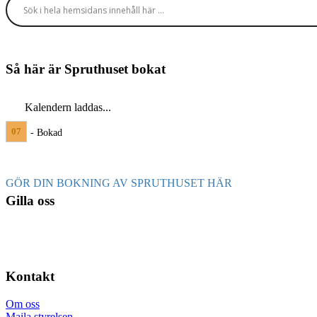
Så här är Spruthuset bokat
Kalendern laddas...
07
- Bokad
GÖR DIN BOKNING AV SPRUTHUSET HÄR
Gilla oss
Kontakt
Om oss
Maila styrelsen