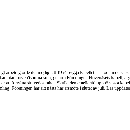
arbete gjorde det möjligt att 1954 bygga kapellet. Till och med så sent
yrkan utan hovenäsborna som, genom Föreningen Hovenäsets kapell, äger 
ter att fortsätta sin verksamhet. Skulle den emellertid upphöra ska kapel
ing. Föreningen har sitt nästa har årsmöte i slutet av juli. Läs uppda